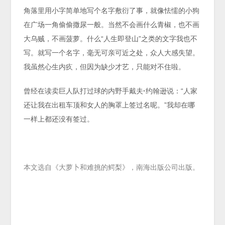
角落里用小字简单地写个名字敷衍了事，就像怯懦的小狗
在广场一角偷偷撒尿一般。当然不会画什么青椒，也不画
大乌贼，不画菠萝。什么“人生即登山”之类的文字我也不
写。就写一个名字，毫无可亲可近之处，众人大感失望。
我虽然心生内疚，但因为缺少才艺，只能对不住啦。
曾经在读卖巨人队打过球的内野手戴夫
·
约翰逊说：“人家
还让我在出租车顶和女人的胸罩上签过名呢。”我却在哪
一样上都还没有签过。
本文选自《大萝卜和难挑的鳄梨》，南海出版公司出版。