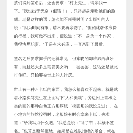
孩们得到签名后，还会要求：“村上先生，请亲我一
下。”我也出于无奈（假话！），只得起身亲吻她们的脸
颊。老是这样的话，怎么能不耗费时间？出版社的人
说：“因为时间有限，请不要再亲吻了。”但如此奢侈浪费
的行径，我可做不出来，便说道：“不，身为一个作家，
我得恪尽职责。”于是有求必应，一直亲到了最后。
签名之后要求握手的还算常见，但索吻的却唯独西班牙
有，而且还大多是窈窕美女哟……罢罢罢，这话还是就此
打住吧。只怕要被世上的人讨厌。
世上有一种叫卡纸的东西，我怎么都喜欢不起来。就是武
者小路实笃先生在上面写下“人和美哉”，旁边附上青椒之
类的画的那种白色正方形厚纸（椭圆形的我没见过）。在
小地方的旅馆投宿时，老板娘有时会拿来卡纸，央求
道：“给我写点什么吧。”我总是说：“除了书，我概不签
名。”也算是断然拒绝。如果是在难以拒绝的场合，就在