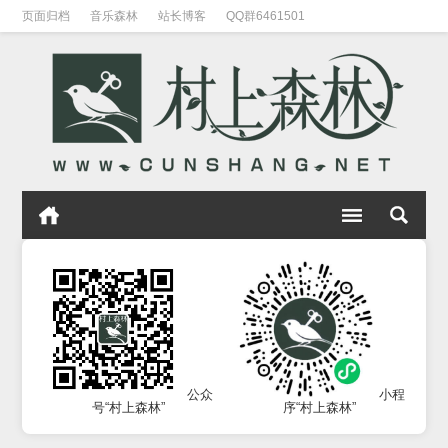
页面归档
音乐森林
站长博客
QQ群6461501
公众
小程
号“村上森林”
序“村上森林”