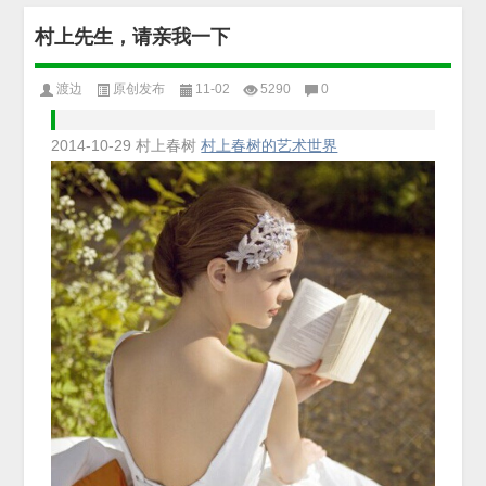
村上先生，请亲我一下
渡边
原创发布
11-02
5290
0
2014-10-29
村上春树
村上春树的艺术世界