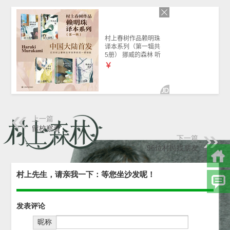
上一篇
留校察看
下一篇
96位村民找朋友
村上先生，请亲我一下：等您坐沙发呢！
发表评论
昵称