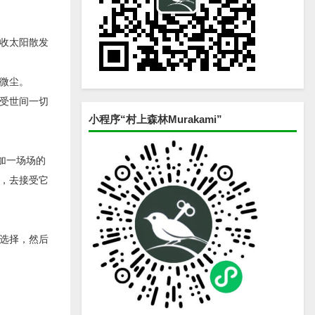
收太阳散发
微尘。
受世间一切
小程序“村上森林Murakami”
加一场场的
，去接受它
选择，然后