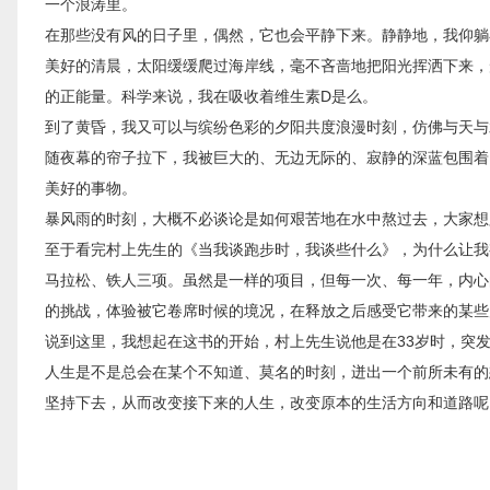
一个浪涛里。
在那些没有风的日子里，偶然，它也会平静下来。静静地，我仰躺
美好的清晨，太阳缓缓爬过海岸线，毫不吝啬地把阳光挥洒下来，
的正能量。科学来说，我在吸收着维生素D是么。
到了黄昏，我又可以与缤纷色彩的夕阳共度浪漫时刻，仿佛与天与
随夜幕的帘子拉下，我被巨大的、无边无际的、寂静的深蓝包围着
美好的事物。
暴风雨的时刻，大概不必谈论是如何艰苦地在水中熬过去，大家想
至于看完村上先生的《当我谈跑步时，我谈些什么》，为什么让我
马拉松、铁人三项。虽然是一样的项目，但每一次、每一年，内心
的挑战，体验被它卷席时候的境况，在释放之后感受它带来的某些
说到这里，我想起在这书的开始，村上先生说他是在33岁时，突
人生是不是总会在某个不知道、莫名的时刻，迸出一个前所未有的
坚持下去，从而改变接下来的人生，改变原本的生活方向和道路呢