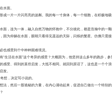
在水面。
形成一片一片闪亮亮的波粼。我的每一寸身体，每一个细胞，在积极地吸
水面，连为一体，融入自然万物的怀抱中，不分彼此，都是浩瀚中的一颗
，因为仰躺在水面，眼睛只看得见遥远的天际，闪烁的繁星。仿佛只需接
必也感受到个中种种困难境况。
有“生活在水面”这个奇异的感受？大概因为，他坚持这么多年的跑步，参
的感受、得到的某些启发，大抵不相同。就回到原话了，这也是一个个浪
启发。
发奇想，决定写小说的。
想法，然后一股诡秘的力量，在内心涌动起来，促进自己做出一个特别的
？