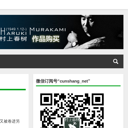
微信订阅号“cunshang_net”
又被卷进另