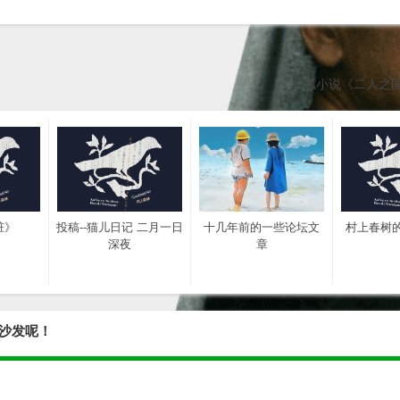
私小说《二人之
脏》
投稿--猫儿日记 二月一日
十几年前的一些论坛文
村上春树
深夜
章
沙发呢！