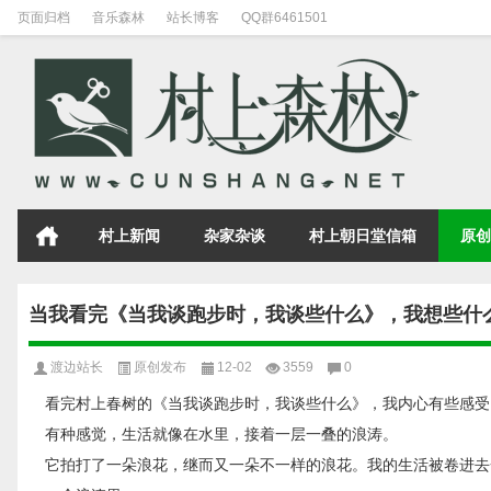
页面归档
音乐森林
站长博客
QQ群6461501
村上新闻
杂家杂谈
村上朝日堂信箱
原创
当我看完《当我谈跑步时，我谈些什么》，我想些什
渡边站长
原创发布
12-02
3559
0
看完村上春树的《当我谈跑步时，我谈些什么》，我内心有些感受
有种感觉，生活就像在水里，接着一层一叠的浪涛。
它拍打了一朵浪花，继而又一朵不一样的浪花。我的生活被卷进去