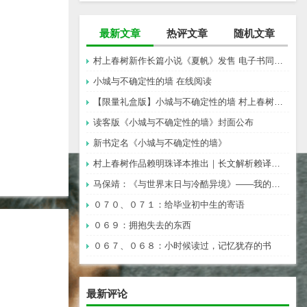
最新文章
热评文章
随机文章
村上春树新作长篇小说《夏帆》发售 电子书同步上架
小城与不确定性的墙 在线阅读
【限量礼盒版】小城与不确定性的墙 村上春树新书
读客版《小城与不确定性的墙》封面公布
新书定名《小城与不确定性的墙》
村上春树作品赖明珠译本推出｜长文解析赖译与林译，百分百还原村上成为可能吗？
马保靖：《与世界末日与冷酷异境》——我的村上春树阅途起始
０７０、０７１：给毕业初中生的寄语
０６９：拥抱失去的东西
０６７、０６８：小时候读过，记忆犹存的书
最新评论