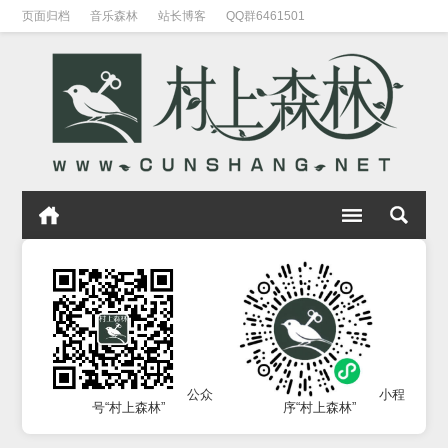
页面归档
音乐森林
站长博客
QQ群6461501
公众
小程
号“村上森林”
序“村上森林”