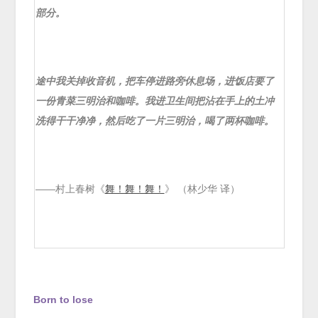
部分。
途中我关掉收音机，把车停进路旁休息场，进饭店要了
一份青菜三明治和咖啡。我进卫生间把沾在手上的土冲
洗得干干净净，然后吃了一片三明治，喝了两杯咖啡。
——村上春树《
舞！舞！舞！
》 （林少华 译）
Born to lose