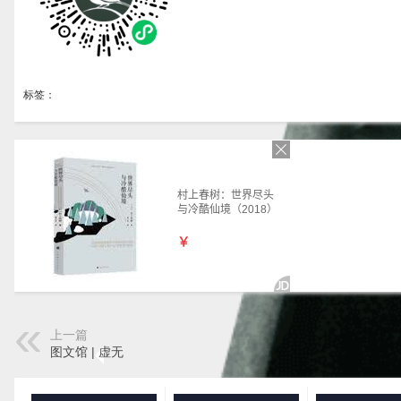
标签：
上一篇
图文馆 | 虚无