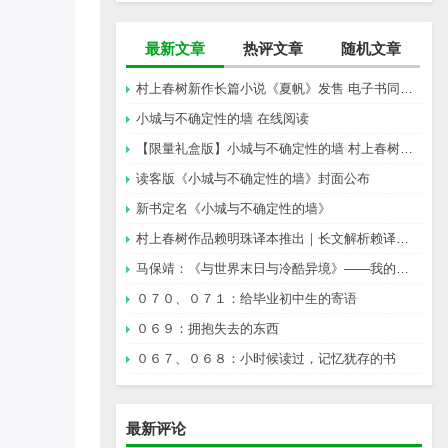
最新文章
热评文章
随机文章
村上春树新作长篇小说《夏帆》发售 电子书同步上架
小城与不确定性的墙 在线阅读
【限量礼盒版】小城与不确定性的墙 村上春树新书
读客版《小城与不确定性的墙》封面公布
新书定名《小城与不确定性的墙》
村上春树作品赖明珠译本推出｜长文解析赖译与林译，百分百还原村上成为可能吗？
马保靖：《与世界末日与冷酷异境》——我的村上春树阅途起始
０７０、０７１：给毕业初中生的寄语
０６９：拥抱失去的东西
０６７、０６８：小时候读过，记忆犹存的书
最新评论