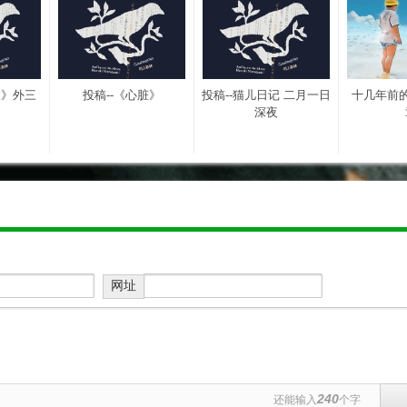
长》外三
投稿--《心脏》
投稿--猫儿日记 二月一日
十几年前
深夜
网址
240
还能输入
个字