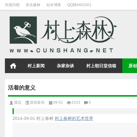
页面归档
音乐森林
站长博客
QQ群6461501
村上新闻
杂家杂谈
村上朝日堂信箱
原创
活着的意义
渡边
原创发布
09-01
6153
0
2014-09-01
村上春树
村上春树的艺术世界