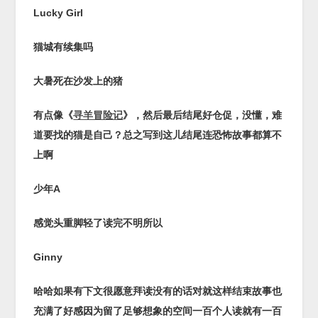
Lucky Girl
猫城有续集吗
大暑死在沙发上的猪
有点像《
寻羊冒险记
》，然后最后结尾好仓促，没懂，难
道要找的猫是自己？总之写到这儿结尾连恐怖故事都算不
上啊
少年
A
感觉头重脚轻了
读完不明所以
Ginny
哈哈
如果有下文很愿意拜读
没有的话对就这样结束故事也
充满了好感
因为留了足够想象的空间
一百个人读
就有一百