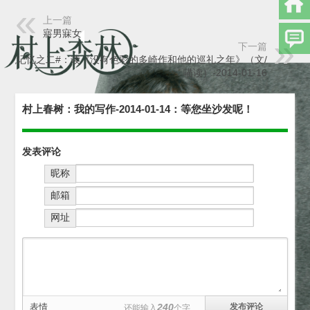
上一篇
寤男寐女
下一篇
#沙龙记忆之二#：读《没有色彩的多崎作和他的巡礼之年》（文/
喵读）-2014-01-16
村上春树：我的写作-2014-01-14：等您坐沙发呢！
发表评论
昵称
邮箱
网址
表情
240
还能输入
个字