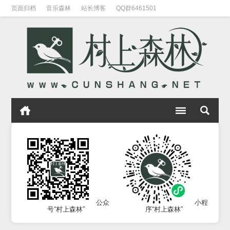
页面归档
音乐森林
站长博客
QQ群6461501
公众
小程
号“村上森林”
序“村上森林”