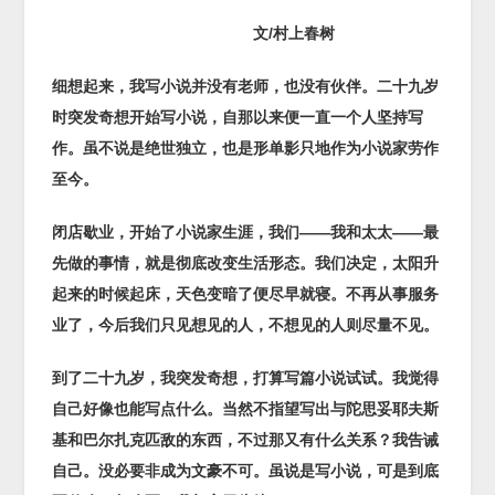
文
/
村上春树
细想起来，我写小说并没有老师，也没有伙伴。二十九岁
时突发奇想开始写小说，自那以来便一直一个人坚持写
作。虽不说是绝世独立，也是形单影只地作为小说家劳作
至今。
闭店歇业，开始了小说家生涯，我们
——
我和太太
——
最
先做的事情，就是彻底改变生活形态。我们决定，太阳升
起来的时候起床，天色变暗了便尽早就寝。不再从事服务
业了，今后我们只见想见的人，不想见的人则尽量不见。
到了二十九岁，我突发奇想，打算写篇小说试试。我觉得
自己好像也能写点什么。当然不指望写出与陀思妥耶夫斯
基和巴尔扎克匹敌的东西，不过那又有什么关系？我告诫
自己。没必要非成为文豪不可。虽说是写小说，可是到底