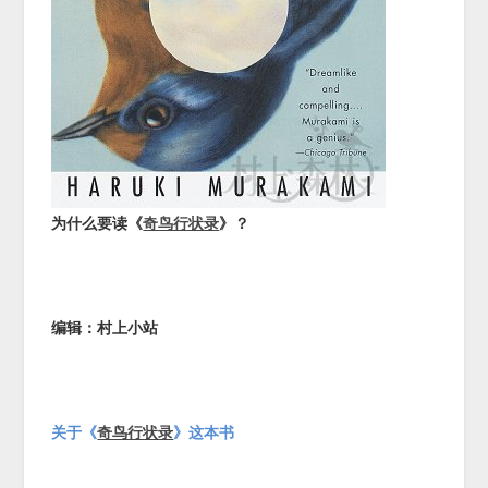
为什么要读《
奇鸟行状录
》？
编辑：村上小站
关于《
奇鸟行状录
》这本书