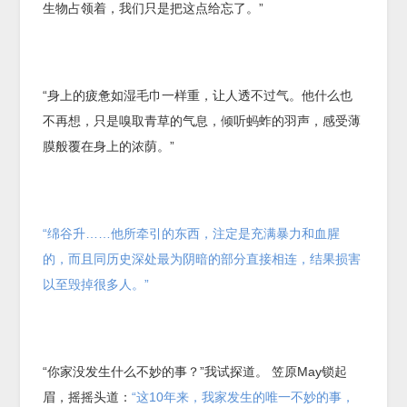
生物占领着，我们只是把这点给忘了。”
“身上的疲惫如湿毛巾一样重，让人透不过气。他什么也
不再想，只是嗅取青草的气息，倾听蚂蚱的羽声，感受薄
膜般覆在身上的浓荫。”
“绵谷升……他所牵引的东西，注定是充满暴力和血腥
的，而且同历史深处最为阴暗的部分直接相连，结果损害
以至毁掉很多人。”
“你家没发生什么不妙的事？”我试探道。 笠原May锁起
眉，摇摇头道：
“这10年来，我家发生的唯一不妙的事，