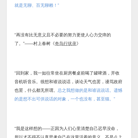
就是无聊、百无聊赖！”
“再没有比无意义且不必要的努力更使人心力交瘁的
了。”——村上春树《
奇鸟行状录
》
“回到家，我一如往常坐在厨房餐桌前喝了罐啤酒，开收
音机听音乐。很想和谁说说话，谈论天气也罢，谩骂政府
也罢，什么都无所谓。
总之我想做的是和谁说说话。遗憾
的是想不出可供说话的对象，一个也没有，甚至猫。”
“我是这样想的——正因为人们心里清楚自己迟早没命，
所以才不得不认真思考自己在这里活着的意义。不是么？