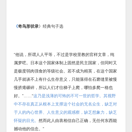
《
奇鸟形状录
》经典句子选
“他说，所谓人人平等，不过是学校里教的官样文章，纯
属梦呓。日本这个国家体制上固然是民主国家，但同时又
是极度弱肉强食的等级社会。若不成为精英，在这个国家
几乎就谈不上有什么生存意义，只能落得在石磨缝里被慢
慢挤瘪碾碎，所以人们才往梯子上爬，哪怕多爬一格也
好。”……“
这乃是浅薄的可怖的不可一世的哲学。其视野
中不存在真正从根本上支撑这个社会的无名众生，缺乏对
于人的内心世界、人生意义的观感察，缺乏想象力，缺乏
怀疑的目光。
然而此人由衷相信自己正确，无任何东西能
撼动他的信念。”