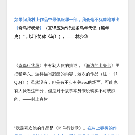
如果问我村上作品中最佩服哪一部，我会毫不犹豫地举出
《
奇鸟行状录
》
（直译应为“拧发条鸟年代记（编年
史）”，以下简称《鸟》）。——林少华
《
奇鸟行状录
》中有剥人皮的描述，《
海边的卡夫卡
》里
把猫爆头。这样描写残酷的内容，这次的作品（注：《
1
Q84
》）虽然没有，但是有不少有关sex的场面。可能也
有人厌恶这部分，但是对于故事本身来说确实不可或缺
的。——村上春树
“我最喜欢他的作品是《
奇鸟行状录
》。
在村上春树的作