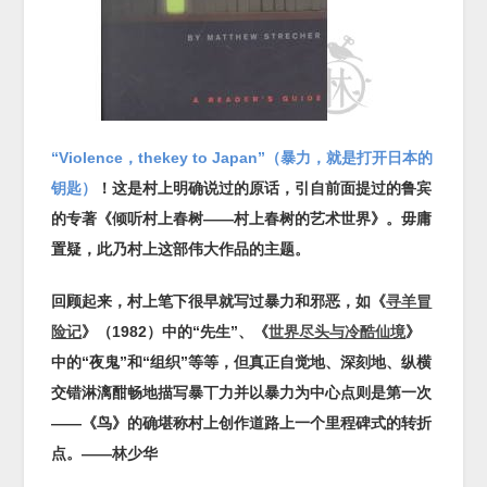
“
Violence
，
thekey to Japan
”（暴力，就是打开日本的
钥匙）
！这是村上明确说过的原话，引自前面提过的鲁宾
的专著《倾听村上春树——村上春树的艺术世界》。毋庸
置疑，此乃村上这部伟大作品的主题。
回顾起来，村上笔下很早就写过暴力和邪恶，如《
寻羊冒
险记
》（
1982
）中的“先生”、《
世界尽头与冷酷仙境
》
中的“夜鬼”和“组织”等等，但真正自觉地、深刻地、纵横
交错淋漓酣畅地描写暴丅力并以暴力为中心点则是第一次
——《鸟》的确堪称村上创作道路上一个里程碑式的转折
点。——林少华