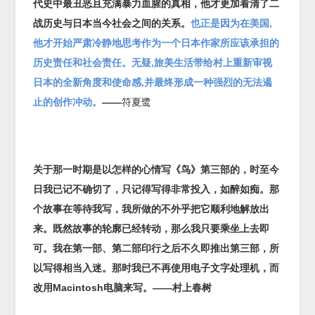
代史中最丑恶且充满暴力血腥的真相
，
他才更加看清了二
战历史与日本当今社会之间的关系。
也正是因为在美国
,
他才开始严肃冷静地思考作为一个日本作家所应该承担的
历史责任和社会责任。无疑
,
旅美生活带给村上重新审视
日本的全新角度和使命感
,
并最终形成一种强烈的无法遏
止的创作冲动。
——
符夏鹭
关于那一时期是以怎样的心情写《鸟》第三部的，时至今
日我已记不确切了，只记得写得非常投入，如醉如痴。那
个故事在等待我写，我所做的不外乎把它顺利地解放出
来。既然故事的轮廓已经转动，那么我只要乘坐上去即
可。我在第一部、第二部印行之后不久即推出第三部，所
以写得相当入迷。那时我已不再使用电子文字处理机，而
改用
Macintosh
电脑来写。——村上春树