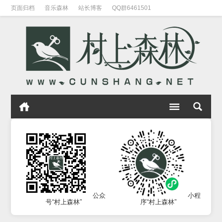
页面归档
音乐森林
站长博客
QQ群6461501
公众
小程
号“村上森林”
序“村上森林”