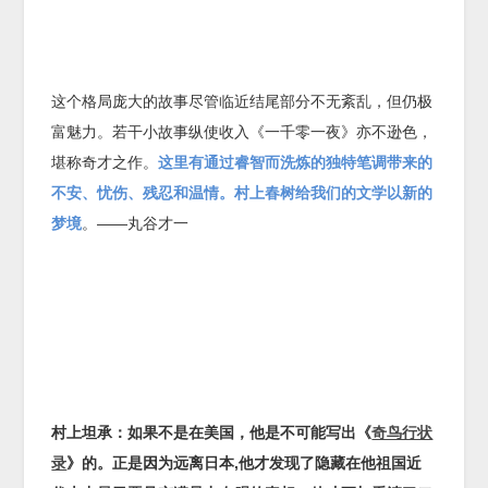
这个格局庞大的故事尽管临近结尾部分不无紊乱，但仍极
富魅力。若干小故事纵使收入《一千零一夜》亦不逊色，
堪称奇才之作。
这里有通过睿智而洗炼的独特笔调带来的
不安、忧伤、残忍和温情。村上春树给我们的文学以新的
梦境
。——丸谷才一
村上坦承
：
如果不是在美国
，
他是不可能写出《
奇鸟行状
录
》的。正是因为远离日本
,
他才发现了隐藏在他祖国近