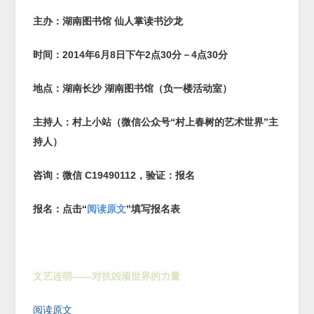
主办：湖南图书馆
仙人掌读书沙龙
时间：
2014
年
6
月
8
日下午
2
点30分
－
4
点30分
地点：湖南长沙
湖南图书馆（负一楼活动室）
主持人：村上小站（微信公众号“村上春树的艺术世界”主
持人）
咨询：微信
C19490112
，验证：报名
报名：点击“
阅读原文
”填写报名表
文艺连萌——对抗凶顽世界的力量
阅读原文