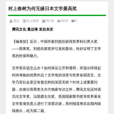
村上春树为何无缘日本文学最高奖
渡边
村上新闻
09-09
8525
0
腾讯文化 曼达琳 发自东京
【编者按】近日，中国作家刘慈欣获得世界科幻界大奖
——雨果奖。刘慈欣获奖所引发的轰动，恰好证明了文学
奖的价值和魅力。
文学奖应该怎么办？如何保证公开和透明，评选出经得起
时间考验的优秀作品？文学奖的演变与世界各国语言、文
学乃至社会变迁有着怎样的深层关联？针对上述重要问
题，在推出雨果奖主办方独家专访之外，腾讯文化还对诺
贝尔文学奖、法国龚古尔奖、美国国家图书奖等世界著名
文学奖项负责人进行了深度访谈，系列报道将在近期内陆
续推出，此为第二篇。