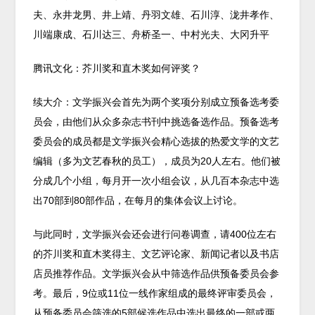
夫、永井龙男、井上靖、丹羽文雄、石川淳、泷井孝作、
川端康成、石川达三、舟桥圣一、中村光夫、大冈升平
腾讯文化：芥川奖和直木奖如何评奖？
续大介：文学振兴会首先为两个奖项分别成立预备选考委
员会，由他们从众多杂志书刊中挑选备选作品。预备选考
委员会的成员都是文学振兴会精心选拔的热爱文学的文艺
编辑（多为文艺春秋的员工），成员为20人左右。他们被
分成几个小组，每月开一次小组会议，从几百本杂志中选
出70部到80部作品，在每月的集体会议上讨论。
与此同时，文学振兴会还会进行问卷调查，请400位左右
的芥川奖和直木奖得主、文艺评论家、新闻记者以及书店
店员推荐作品。文学振兴会从中筛选作品供预备委员会参
考。最后，9位或11位一线作家组成的最终评审委员会，
从预备委员会筛选的5部候选作品中选出最终的一部或两