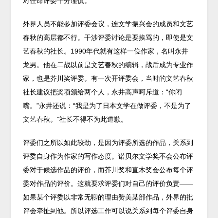
对任命评委十分谨慎。
外界人员不能参加评委会议，连文学振兴会的成员和文艺
春秋的高层都不行。干涉评委讨论是要挨骂的，即使是文
艺春秋的社长。1990年代就有这样一位作家，名叫永井
龙男。他在二战以前是文艺春秋的编辑，战后成为专业作
家，也是芥川奖评委。有一次开评委会，当时的文艺春秋
社长建议把奖项颁给两个人，永井高声呵斥道：“你闭
嘴。”永井还说：“我是为了日本文学在做评委，不是为了
文艺春秋。”社长不得不为此道歉。
评委们之所以如此较劲，是因为评委所选的作品，关系到
评委自身作为作家的写作态度。诺贝尔文学奖不会公布评
委对于候选作品的评价，而芥川奖和直木奖会公布每个评
委对作品的评价。这就要求评委们对自己的评价负责——
如果某个评委以非常无聊的理由赞美某部作品，外界的批
评会牵扯到他。所以评选工作可以说关系到每个评委自身