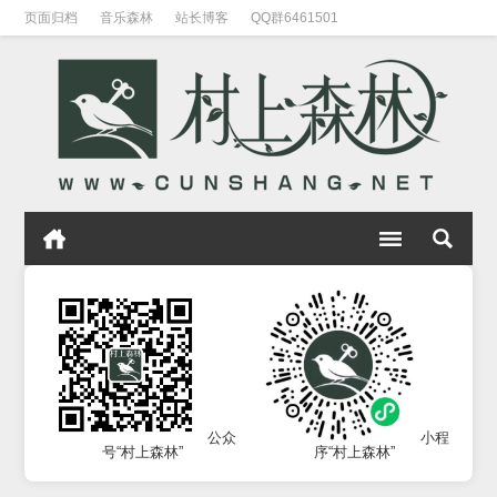
页面归档
音乐森林
站长博客
QQ群6461501
公众
小程
号“村上森林”
序“村上森林”