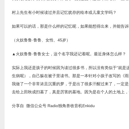
村上先生有小时候读过并且记忆犹存的绘本或儿童文学吗？
如果可以的话，那是什么样的记忆呢，如果能想得出来，并能告诉
（火奴鲁鲁·鲁鲁、女性、45岁）
▲火奴鲁鲁·鲁鲁女士，这个名字我还记着呢。最近身体怎么样？
实际上我还是孩子的时候因为读过很多书，所以没有类似于“就是
生病呢），自己躲在被子里读书。那是一本针对小孩子改写的《雨
我做了一个非常浓且沉重的梦，于是出了很多汗醒过来了，一定是
去给上田秋成扫墓了，真是厉害的墓地。因为是在个人的土地上，
分享自 微信公众号 Radio独角兽收音机Enkidu