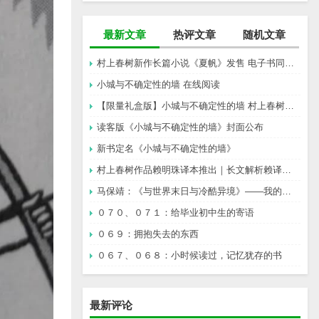
最新文章
热评文章
随机文章
村上春树新作长篇小说《夏帆》发售 电子书同步上架
小城与不确定性的墙 在线阅读
【限量礼盒版】小城与不确定性的墙 村上春树新书
读客版《小城与不确定性的墙》封面公布
新书定名《小城与不确定性的墙》
村上春树作品赖明珠译本推出｜长文解析赖译与林译，百分百还原村上成为可能吗？
马保靖：《与世界末日与冷酷异境》——我的村上春树阅途起始
０７０、０７１：给毕业初中生的寄语
０６９：拥抱失去的东西
０６７、０６８：小时候读过，记忆犹存的书
最新评论