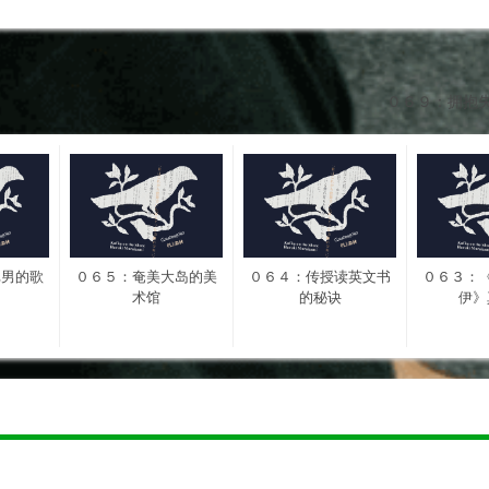
０６９：拥抱
戈男的歌
０６５：奄美大岛的美
０６４：传授读英文书
０６３：
术馆
的秘诀
伊》