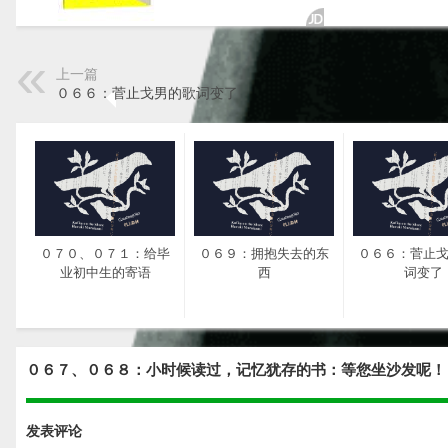
上一篇
０６６：菅止戈男的歌词变了
０７０、０７１：给毕
０６９：拥抱失去的东
０６６：菅止
业初中生的寄语
西
词变了
０６７、０６８：小时候读过，记忆犹存的书：等您坐沙发呢！
发表评论
０６２：写出一封好信
０６１：在社交软件上