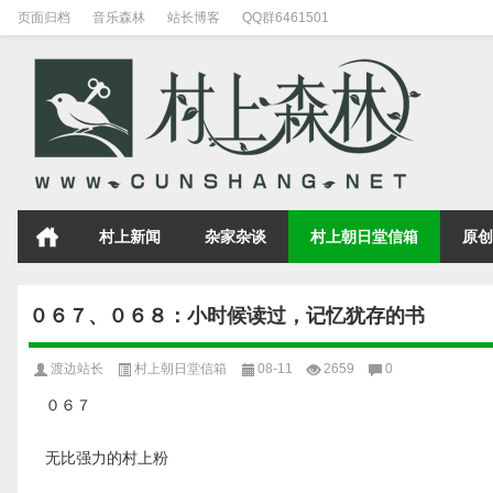
页面归档
音乐森林
站长博客
QQ群6461501
村上新闻
杂家杂谈
村上朝日堂信箱
原创
０６７、０６８：小时候读过，记忆犹存的书
渡边站长
村上朝日堂信箱
08-11
2659
0
０６７
无比强力的村上粉