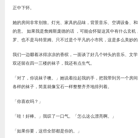
正中下怀。
她的房间非常别致。灯光、家具的品味，背景音乐、空调设备、和
的意。 如果我是詹姆斯庞德的话 ，可能会怀疑这其中有什么玄
罗、也不是马特里姆。只不过是个平凡的小市民，这是多么美妙的
我们一边啜着冰得凉凉的香槟，一面谈了好几个钟头的音乐、文学
双还留在四一三楼的袜子，我还有点生气。
「对了，你说袜子噢。」她说着拉起我的手，把我带到另一个房间
各样的袜子，简直就像宝石一样整整齐齐地排列着。
「你喜欢吗？」
「哇！好棒。」我叹了一口气。「怎么这么漂亮啊。」
「如果你要，这些全部都是你的。」