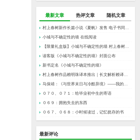
最新文章
热评文章
随机文章
村上春树新作长篇小说《夏帆》发售 电子书同步上架
小城与不确定性的墙 在线阅读
【限量礼盒版】小城与不确定性的墙 村上春树新书
读客版《小城与不确定性的墙》封面公布
新书定名《小城与不确定性的墙》
村上春树作品赖明珠译本推出｜长文解析赖译与林译，百分百还原村上成为可能吗？
马保靖：《与世界末日与冷酷异境》——我的村上春树阅途起始
０７０、０７１：给毕业初中生的寄语
０６９：拥抱失去的东西
０６７、０６８：小时候读过，记忆犹存的书
最新评论