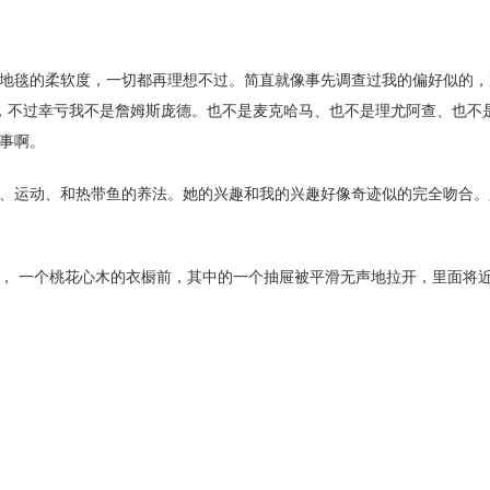
地毯的柔软度，一切都再理想不过。简直就像事先调查过我的偏好似的，
机，不过幸亏我不是詹姆斯庞德。也不是麦克哈马、也不是理尤阿查、也不
事啊。
、运动、和热带鱼的养法。她的兴趣和我的兴趣好像奇迹似的完全吻合。
， 一个桃花心木的衣橱前，其中的一个抽屉被平滑无声地拉开，里面将