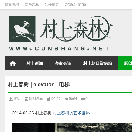
页面归档
音乐森林
站长博客
QQ群6461501
村上新闻
杂家杂谈
村上朝日堂信箱
原创
村上春树 | elevator—电梯
渡边
原创发布
06-27
5064
0
2014-06-26
村上春树
村上春树的艺术世界