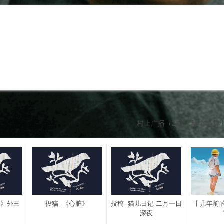
村上广播（22）| 那个希腊
长》外三
投稿--《心脏》
投稿--猫儿日记 二月一日
十几年前
深夜