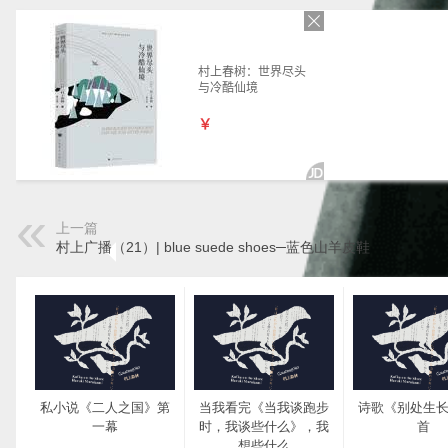
上一篇
村上广播（21）| blue suede shoes─蓝色山羊皮鞋
私小说《二人之国》第
当我看完《当我谈跑步
诗歌《别处生
一幕
时，我谈些什么》，我
首
想些什么