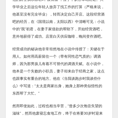
学毕业之后这位年轻人放弃了找工作的打算（严格来说，
他甚至没有完全毕业），转而决定自己开店。这段经营酒
吧的经历，在《国境以南，太阳以西》中清晰可见：小说
中的“我”初君，在妻子家借款的帮助下，开始经营酒吧，
意外地获得了成功。店里白天供应咖啡，晚间变作酒吧。
经营成功的秘诀他非常坦然地在小说中传授了：关键在于
用人。如何用高薪留住一个（带有同性恋气质的）调酒
师，因为那男孩儿有着不可替代的调酒天赋。在小说中，
他本是一个失败的小职员，妻子却来自于经商之家，这点
也跟事实有重合的地方。他在《当我谈跑步时我谈些什
么》中写道：“太太是商家出身，她身上那种类似悟性的
东西帮了大忙。”
然而即使如此，过程也相当辛苦，“曾多少次饱尝失望的
滋味”，然而他废寝忘食地工作，终于在将要30岁时迎来