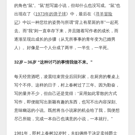
的角色“鼠”。“鼠”想写篇小说，但却什么也没写成。“鼠”也
出现在了《
1973年的弹子球
》中，最后在《
寻羊冒险
记
》中以一种悲壮的姿势与所谓“背上有星斑的羊”一起死
去。而“我”则一直幸存下来，并且随着写作者的成长，而
逐渐呈现出成长的步骤（从无所事事的青年变为已婚男
人）。好像是一个人分成了两半，一半生，一半死。
32
岁～
36
岁
“
这种讨巧的事情我做不来。
”
每天经营酒吧，凌晨结束营业后回到家，在厨房的餐桌上
写个不停。这样的日子，村上春树过了三年。因为勤奋，
写的量并不少，但自己还是觉得：“采用如此零散的方式
写作，即便能写出新颖有趣的东西，也写不出内容深刻、
意味幽远的小说。既然将当小说家的机会给了我，我便想
尽己所能，完成一本自己也满意的小说，一本就行。”
1981年，即村上春树32岁时，夫妇俩终于决定卖掉爵士