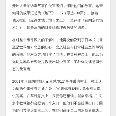
开始大量采访毒气事件受害者们，倾听他们的故事。这些
倾听的成果汇总为《地下》一书（厚达700页）。接着，
他又推出《应许之地：地下之二》（又译作《在约定的场
所》），这是反向的对奥姆真理教教徒的访谈。
在对整个事件深入的了解中，他再次触及到了日本式（甚
至是世界性）悲剧的核心：变态社会与日常社会之间薄弱
的分隔。他对双方均倾注了同情，在某种程度上，他认为
无论是地铁乘客还是教徒均是受害者：某种体制或意识形
态的受害者。
2001年《纽约时报》记者就“911”事件采访村上，村上认
为这两个事件有共通之处：“如果你有疑问，总会有人提
供答案。在某种意义上，只要你还相信，就会幸福。”“很
多宗教领袖都会提供一个入口，但他们不会提供出口，因
为他们希望追随者上套。在他们命令自己的追随者成为士