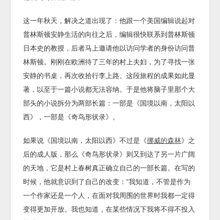
这一年秋天，解决之道出现了：他跟一个美国编辑说起对
普林斯顿安静生活的向往之后，编辑很快联系到普林斯顿
日本史的教授，后者马上邀请他以访问学者的身份访问普
林斯顿。刚刚在欧洲待了三年的村上夫妇，为了寻找一张
安静的书桌，再次收拾行李上路。这段旅程的成果如此显
著，以至于一篇小说都无法容纳。于是他将脑子里那个大
部头的小说拆分为两部长篇：一部是《国境以南，太阳以
西》，一部是《奇鸟形状录》。
如果说《国境以南，太阳以西》不过是《
挪威的森林
》之
后的成人版，那么《奇鸟形状录》则又到达了另一片广阔
的天地，它是村上春树真正确立自己的一部长篇。在写的
时候，他就意识到了自己的改变：“我知道，不管是作为
一个作家还是一个人，在面对我周围的世界时我都一定得
变得更加开放。我也知道，在某些情况下我将不得不投入