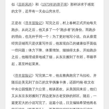
似《
且听风吟
》和《
1973年的弹子球
》那样诉求于感觉
的文字，迟早有一天会山穷水尽。
正是在《
寻羊冒险记
》写完之后，村上春树正式开始每天
跑步。从此之后，他又多了一个“跑步者”的身份。而跑步
的理由，也无外乎同一个：为了更好地写小说。自从毋需
经营店铺而只是伏案写作后，他发现自己的健康似乎面临
一些问题：体力下降、体重增加、烟抽得太多。开始跑步
之后，他顺理成章地戒了烟，从东京搬到了市郊，早睡早
起，甚至种起菜来。
《
寻羊冒险记
》写完第二年，他去雅典跑完了马拉松。并
随后赴美见到了自己的文学偶像卡佛，还跟约翰·欧文在
中央公园慢跑了六公里，相谈甚欢。从美国回来后，他们
又从东京东郊搬到了西边更加古老安静的郊区。随后，一
篇更宏大的小说写完了。这篇小说，日文编辑希望他将名