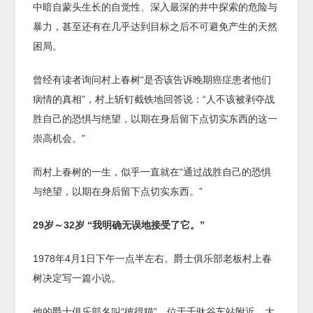
中暗自蒙头生长的自觉性、深入最深的井中探索的危险与
暴力，甚至还有在几乎达到目标之后不可避免产生的天然
困局。
曾经有读者询问村上春树“是否该告诉晚期癌症患者他们
病情的真相”，村上斩钉截铁地回答说：“人不该被剥夺战
胜自己的恐惧与绝望，以期在身后留下点切实东西的这一
崇高机会。”
而村上春树的一生，似乎一直就在“通过战胜自己的恐惧
与绝望，以期在身后留下点切实东西。”
29
岁～
32
岁
“
我明确无误地接受了它。
”
1978年4月1日下午一点半左右。爵士俱乐部老板村上春
树决定写一篇小说。
他的爵士俱乐部名叫“彼得猫”，位于千驮谷车站附近。大