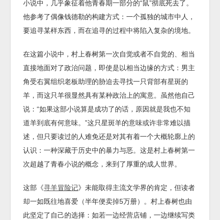
小说中，几乎象征着他青春期一部分的“鼠”彻底死去了。
他参考了偶像钱德勒的构建方式：一个孤独的城市中人，
要追寻某样东西，而在追寻的过程中将陷入复杂的境地。
在这篇小说中，村上春树第一次自觉或者不自觉的、相当
直接地面对了政治问题，即使是以相当边缘的方式：男主
角受右翼组织老板助理的胁迫去寻找一只背部有星斑的
羊，而这只羊很显然具有某种政治上的寓意。虽然他自己
说：“如果这部小说算是成功了的话，原因就是我也不知
道羊到底有何意味。”这只星斑羊的意味或许非常难以描
述，但只要读过的人难免还是对其有着一个大概轮廓上的
认识：一种深藏于历史中的暴力与恶。这是村上春树第一
次超越了青春小说的概念，来到了厚重的成人世界。
这部《
寻羊冒险记
》未能取得主流文学界的肯定，但读者
却一如既往地喜爱（半年便卖掉5万册）。村上春树也由
此坚定了自己的选择：如若一边经营店铺，一边继续写类