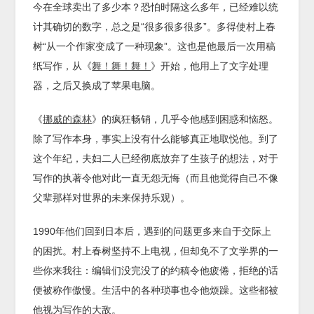
今在全球卖出了多少本？恐怕时隔这么多年，已经难以统
计其确切的数字，总之是“很多很多很多”。多得使村上春
树“从一个作家变成了一种现象”。这也是他最后一次用稿
纸写作，从《
舞！舞！舞！
》开始，他用上了文字处理
器，之后又换成了苹果电脑。
《
挪威的森林
》的疯狂畅销，几乎令他感到困惑和恼怒。
除了写作本身，事实上没有什么能够真正地取悦他。到了
这个年纪，夫妇二人已经彻底放弃了生孩子的想法，对于
写作的执著令他对此一直无怨无悔（而且他觉得自己不像
父辈那样对世界的未来保持乐观）。
1990年他们回到日本后，遇到的问题更多来自于交际上
的困扰。村上春树坚持不上电视，但却免不了文学界的一
些你来我往：编辑们没完没了的约稿令他疲倦，拒绝的话
便被称作傲慢。生活中的各种琐事也令他烦躁。这些都被
他视为写作的大敌。