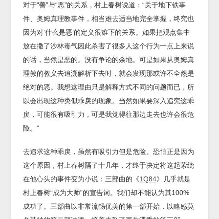
对于“善”与“恶”的关系，村上春树说道：“关于地下铁事
件、奥姆真理教事件，相当难去适当地完全掌握，终究也
因为对‘什么是恶’的定义很难下的关系。如果把观点集中
放在撒了沙林毒气因此杀害了很多人这个行为一点上来说
的话，当然是恶的。没有争论的余地。可是如果从奥姆真
理教的教义去追溯解析下去时，就会发现那或许不全然是
绝对的恶。我想这理由只是解释方式不同的问题而已，所
以会出现这种类似乖戾的现象。当然如果要深入追究这乖
戾，可能很有吸引力，可是我觉得往那边走去也许会很危
险。”
去追求这种乖戾，虽然有吸引力但是危险。恐怕正是因为
这个原因，村上春树隔了十几年，才终于决定将这起萦绕
在他心头的事件变为小说：三部曲的《
1Q84
》几乎就是
村上春树“成为大师”的宣告词。我们却不能认为其100%
成功了。三部曲以非常流畅优美的第一部开始，以略感莫