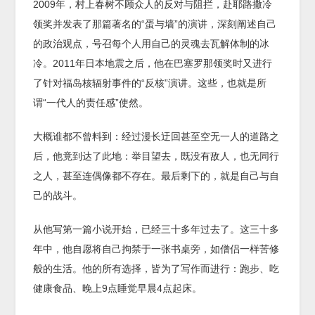
2009年，村上春树不顾众人的反对与阻拦，赴耶路撒冷
领奖并发表了那篇著名的“蛋与墙”的演讲，深刻阐述自己
的政治观点，号召每个人用自己的灵魂去瓦解体制的冰
冷。2011年日本地震之后，他在巴塞罗那领奖时又进行
了针对福岛核辐射事件的“反核”演讲。这些，也就是所
谓“一代人的责任感”使然。
大概谁都不曾料到：经过漫长迂回甚至空无一人的道路之
后，他竟到达了此地：举目望去，既没有敌人，也无同行
之人，甚至连偶像都不存在。最后剩下的，就是自己与自
己的战斗。
从他写第一篇小说开始，已经三十多年过去了。这三十多
年中，他自愿将自己拘禁于一张书桌旁，如僧侣一样苦修
般的生活。他的所有选择，皆为了写作而进行：跑步、吃
健康食品、晚上9点睡觉早晨4点起床。