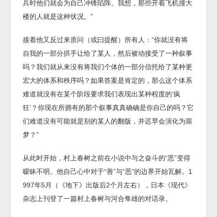
兵时他们就会为自己冲锋陷阵。我想，那些开着飞机撞大
楼的人就是这种状况。”
接着他又反过来质问（或曰提醒）所有人：“你就没有将
自我的一部分拱手让给了某人，然后被动接受了一种叙事
吗？我们就从来没有将我们个体的一部分信托给了某种更
宏大的体系和秩序吗？如果答案是肯定的，那么这个体系
难道就没有在某个阶段要求我们表现出某种程度的‘疯
狂’？你现在所拥有的那个叙事真真确确是你自己的吗？它
们难道没有可能就是别的某人的翻版，并迟早会演化为噩
梦？”
从此时开始，村上春树之前在小说中与之奋斗的“恶”变得
暧昧不明。他自己心中对于“善”与“恶”的边界开始瓦解。1
997年5月（《地下》出版后2个月左右），日本《现代》
杂志上刊登了一篇村上春树与河合隼雄的对话录。