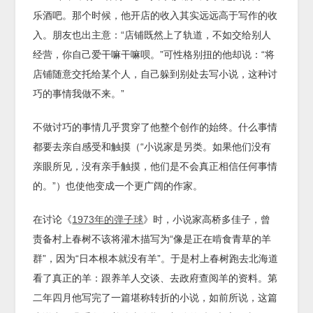
乐酒吧。那个时候，他开店的收入其实远远高于写作的收
入。朋友也出主意：“店铺既然上了轨道，不如交给别人
经营，你自己爱干嘛干嘛呗。”可性格别扭的他却说：“将
店铺随意交托给某个人，自己躲到别处去写小说，这种讨
巧的事情我做不来。”
不做讨巧的事情几乎贯穿了他整个创作的始终。什么事情
都要去亲自感受和触摸（“小说家是另类。如果他们没有
亲眼所见，没有亲手触摸，他们是不会真正相信任何事情
的。”）也使他变成一个更广阔的作家。
在讨论《
1973年的弹子球
》时，小说家高桥多佳子，曾
责备村上春树不该将灌木描写为“像是正在啃食青草的羊
群”，因为“日本根本就没有羊”。于是村上春树跑去北海道
看了真正的羊：跟养羊人交谈、去政府查阅羊的资料。第
二年四月他写完了一篇堪称转折的小说，如前所说，这篇