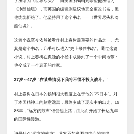
字压缩为《世界尽头》，而美国的编辑则希望他压缩为
《冷酷仙境》，而英国的编辑则建议他完全更改书名，但
他统统拒绝了。他坚持用了这个书名——《世界尽头和冷
酷仙境》。
这篇小说至今依然被看作村上春树最重要的作品之一。尤
其是这个书名，几乎可以进入“史上最佳书名”。通过这篇
小说，村上春树在孤独的小径中跋涉到了一个中间地带：
他变成了一个真正的作家。
37
岁～
47
岁
“
在某些情况下我将不得不投入战斗。
”
村上春树在日本的畅销很大程度上在于他的“不日本”。对
于本国精神上的刻意远离，最终变成了现实中的出走。19
86年，“远方的鼓声”催促他上路，由此而开始了长达九年
的国际性漫游。
说是什么“远方的鼓声”，其实不如说源自内心的焦虑。