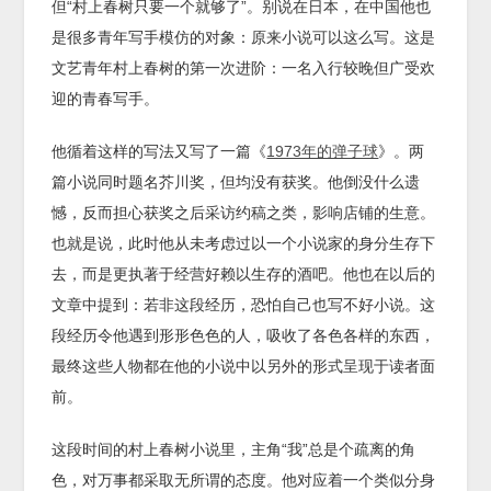
但“村上春树只要一个就够了”。别说在日本，在中国他也
是很多青年写手模仿的对象：原来小说可以这么写。这是
文艺青年村上春树的第一次进阶：一名入行较晚但广受欢
迎的青春写手。
他循着这样的写法又写了一篇《
1973年的弹子球
》。两
篇小说同时题名芥川奖，但均没有获奖。他倒没什么遗
憾，反而担心获奖之后采访约稿之类，影响店铺的生意。
也就是说，此时他从未考虑过以一个小说家的身分生存下
去，而是更执著于经营好赖以生存的酒吧。他也在以后的
文章中提到：若非这段经历，恐怕自己也写不好小说。这
段经历令他遇到形形色色的人，吸收了各色各样的东西，
最终这些人物都在他的小说中以另外的形式呈现于读者面
前。
这段时间的村上春树小说里，主角“我”总是个疏离的角
色，对万事都采取无所谓的态度。他对应着一个类似分身