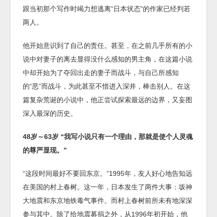
跟当初那个写作时竭力想逃离“日本状态”的作家已经判若
两人。
他开始意识到了自己的责任。甚至，在之前几乎所有的小
说中对妻子的离去显得没什么感知的男主角，在这篇小说
中却开始为了夺回出走的妻子而战斗，与自己所感知
的“恶”而战斗，为此甚至不惜进入深井，棒击别人。在这
篇复杂荒诞的小说中，他正尝试探索最远的边界，又妄图
深入最深的历史。
48
岁～
63
岁
“
我写小说只有一个理由，那就是使个人灵魂
的尊严显现。
”
“这段时间最好不要回东京。”1995年，友人好心地告知远
在美国的村上春树。这一年，日本发生了两件大事：坂神
大地震和东京地铁毒气事件。而村上春树前所未有地深深
参与其中。除了给地震募捐之外，从1996年初开始，他