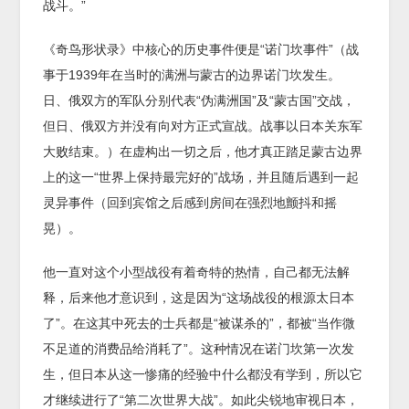
战斗。”
《奇鸟形状录》中核心的历史事件便是“诺门坎事件”（战
事于1939年在当时的满洲与蒙古的边界诺门坎发生。
日、俄双方的军队分别代表“伪满洲国”及“蒙古国”交战，
但日、俄双方并没有向对方正式宣战。战事以日本关东军
大败结束。）在虚构出一切之后，他才真正踏足蒙古边界
上的这一“世界上保持最完好的”战场，并且随后遇到一起
灵异事件（回到宾馆之后感到房间在强烈地颤抖和摇
晃）。
他一直对这个小型战役有着奇特的热情，自己都无法解
释，后来他才意识到，这是因为“这场战役的根源太日本
了”。在这其中死去的士兵都是“被谋杀的”，都被“当作微
不足道的消费品给消耗了”。这种情况在诺门坎第一次发
生，但日本从这一惨痛的经验中什么都没有学到，所以它
才继续进行了“第二次世界大战”。如此尖锐地审视日本，