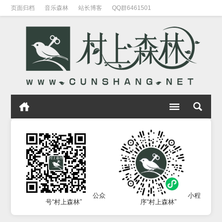
页面归档
音乐森林
站长博客
QQ群6461501
公众
小程
号“村上森林”
序“村上森林”