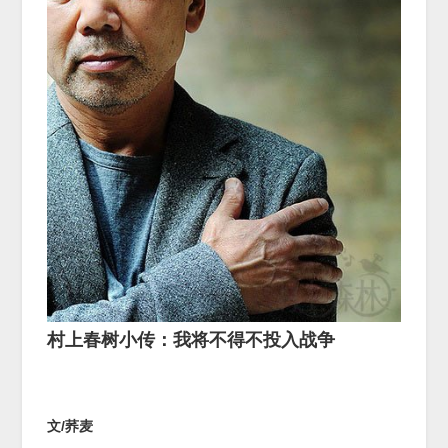
村上春树小传：我将不得不投入战争
文
/
荞麦