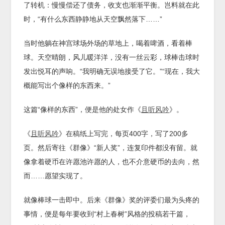
了转机：慢慢偿还了债务，收支也渐渐平衡。岂料就在此
时，“有什么东西静静地从天空飘然落下……”
当时他躺在神宫球场外场的草地上，喝着啤酒，看着棒
球。天空晴朗，风儿暖洋洋，没有一丝云彩，球棒击球时
发出悦耳的声响。“我明确无误地接受了它。”“现在，我大
概能写出个像样的东西来。”
这篇“像样的东西”，便是他的处女作《
且听风吟
》。
《
且听风吟
》在稿纸上写完，每页400字，写了200多
页。然后寄往《群像》“新人奖”，连复印件都没有留。就
像拿着硬币在许愿池许愿的人，也不介意硬币的去向，然
而……愿望实现了。
就像棒球一击即中。后来《群像》奖的评委们最为头疼的
事情，便是每年要收到“村上春树”风格的投稿若干篇，