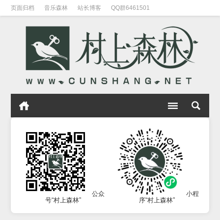
页面归档
音乐森林
站长博客
QQ群6461501
公众
小程
号“村上森林”
序“村上森林”