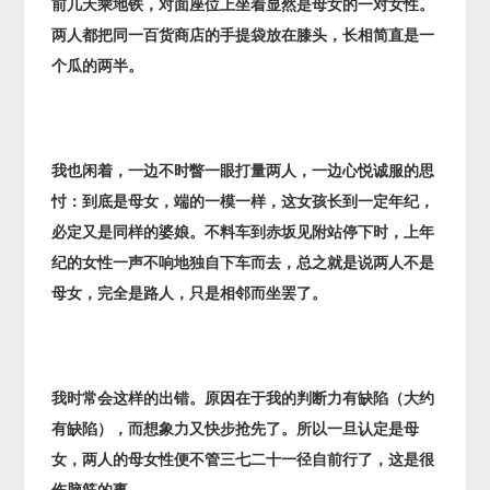
前几天乘地铁，对面座位上坐着显然是母女的一对女性。
两人都把同一百货商店的手提袋放在膝头，长相简直是一
个瓜的两半。
我也闲着，一边不时瞥一眼打量两人，一边心悦诚服的思
忖：到底是母女，端的一模一样，这女孩长到一定年纪，
必定又是同样的婆娘。不料车到赤坂见附站停下时，上年
纪的女性一声不响地独自下车而去，总之就是说两人不是
母女，完全是路人，只是相邻而坐罢了。
我时常会这样的出错。原因在于我的判断力有缺陷（大约
有缺陷），而想象力又快步抢先了。所以一旦认定是母
女，两人的母女性便不管三七二十一径自前行了，这是很