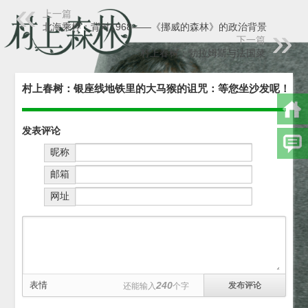
上一篇
北海乘桴：背对1968——《挪威的森林》的政治背景
下一篇
村上春树：勃拉姆斯与法国菜
村上春树：银座线地铁里的大马猴的诅咒：等您坐沙发呢！
发表评论
昵称
邮箱
网址
表情
240
还能输入
个字