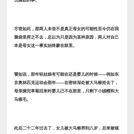
伤脑筋的事。
尽管如此，那两人未尝不是真正母女的可能性至今仍在我
脑袋里挥之不去，总以为只是因为某种原因，两人对自己
本是母女这一事实始终蒙在鼓里。
譬如说，那年轻姑娘有可能在还是婴儿的时候——例如东
京奥林匹克运动会那年——在密林深处被大马猴抢去了，
母亲摘完草莓回来时婴儿已不在那里，只剩下小绒帽和大
马猴毛。
此后二十二年过去了，女儿被大马猴养到八岁，后来被镇