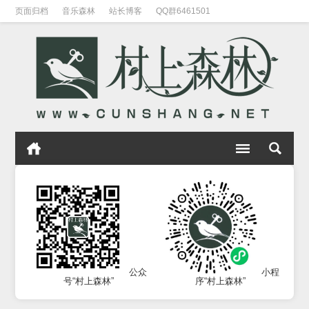
页面归档
音乐森林
站长博客
QQ群6461501
公众
小程
号“村上森林”
序“村上森林”