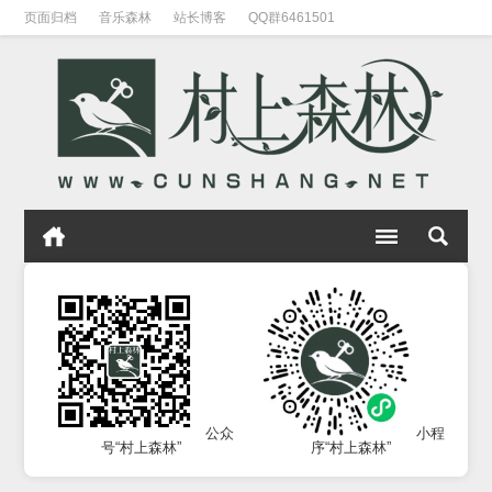
页面归档
音乐森林
站长博客
QQ群6461501
公众
小程
号“村上森林”
序“村上森林”