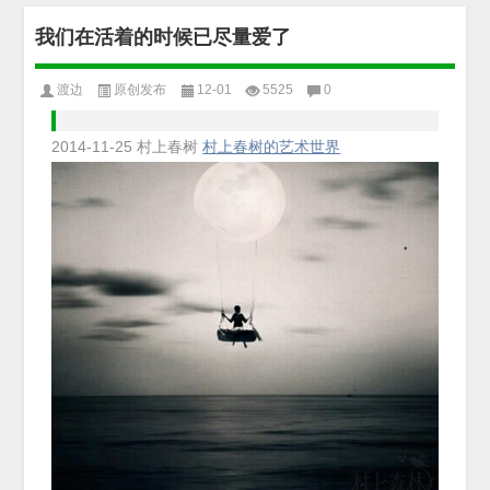
我们在活着的时候已尽量爱了
渡边
原创发布
12-01
5525
0
2014-11-25
村上春树
村上春树的艺术世界