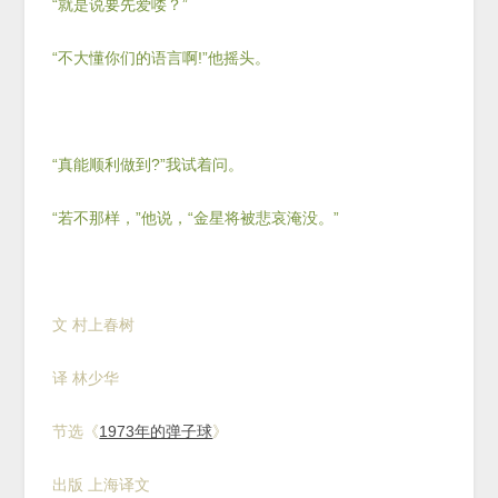
“就是说要先爱喽？”
“不大懂你们的语言啊!”他摇头。
“真能顺利做到?”我试着问。
“若不那样，”他说，“金星将被悲哀淹没。”
文 村上春树
译 林少华
节选《
1973年的弹子球
》
出版 上海译文