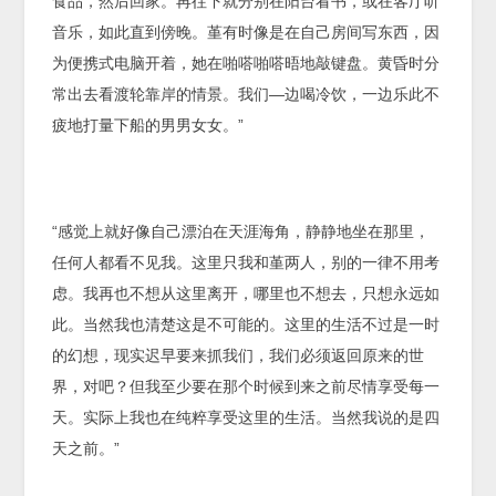
食品，然后回家。再往下就分别在阳台看书，或在客厅听
音乐，如此直到傍晚。堇有时像是在自己房间写东西，因
为便携式电脑开着，她在啪嗒啪嗒晤地敲键盘。黄昏时分
常出去看渡轮靠岸的情景。我们—边喝冷饮，一边乐此不
疲地打量下船的男男女女。”
“感觉上就好像自己漂泊在天涯海角，静静地坐在那里，
任何人都看不见我。这里只我和堇两人，别的一律不用考
虑。我再也不想从这里离开，哪里也不想去，只想永远如
此。当然我也清楚这是不可能的。这里的生活不过是一时
的幻想，现实迟早要来抓我们，我们必须返回原来的世
界，对吧？但我至少要在那个时候到来之前尽情享受每一
天。实际上我也在纯粹享受这里的生活。当然我说的是四
天之前。”