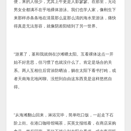
便，来的人很少，尤其上午更是人影寥寥。在那里，无论
男女全都满不在乎地裸体游泳。我们也学人家，像刚生下
来那样赤条条地在清晨那么蓝那么清的海水里游泳，痛快
得真是无法形容，就像阴差阳错到了另一世界。
“游累了，堇和我就倒在沙滩晒太阳。互看裸体这点一开
始不好意思，但习惯了也就没什么了。肯定是场合的关
系。两人互相往后背涂防晒油，躺在太阳下看书打盹，或
者天南海北地闲聊。没想到自由这东西竟是这样悠然自
得。
“从海滩翻山回来，淋浴完毕，简单吃口饭，一起走下石
阶上街。在港口咖啡馆喝茶，买英文报纸看，在商店采购