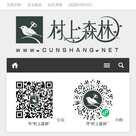
页面归档
音乐森林
站长博客
QQ群6461501
公众
小程
号“村上森林”
序“村上森林”