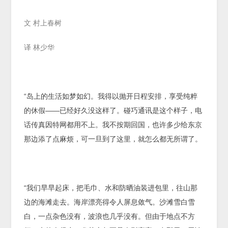
文 村上春树
译 林少华
“岛上的生活如梦如幻。我得以抛开日程安排，享受纯粹
的休假——已经好久没这样了。碰巧通讯是这个样子，电
话传真因特网都用不上。我不按期回国，也许多少给东京
那边添了点麻烦，可一旦到了这里，就怎么都无所谓了。
“我们早早起床，把毛巾、水和防晒油装进包里，往山那
边的海滩走去。海岸漂亮得令人屏息敛气。沙滩雪白雪
白，一点杂色没有，波浪也几乎没有。但由于地点不方