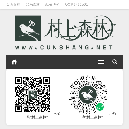
页面归档
音乐森林
站长博客
QQ群6461501
公众
小程
号“村上森林”
序“村上森林”