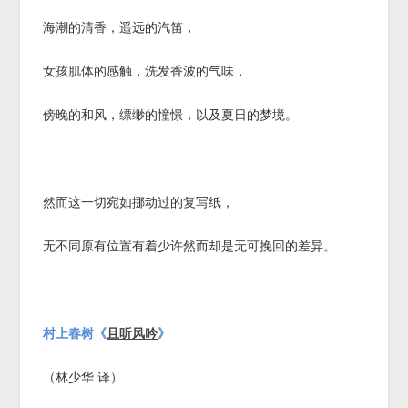
海潮的清香，遥远的汽笛，
女孩肌体的感触，洗发香波的气味，
傍晚的和风，缥缈的憧憬，以及夏日的梦境。
然而这一切宛如挪动过的复写纸，
无不同原有位置有着少许然而却是无可挽回的差异。
村上春树《
且听风吟
》
（林少华 译）