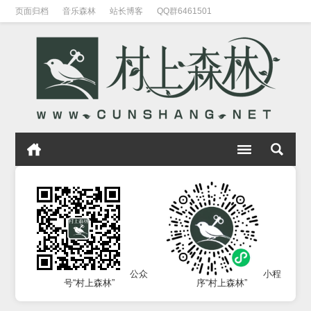
页面归档
音乐森林
站长博客
QQ群6461501
公众
小程
号“村上森林”
序“村上森林”