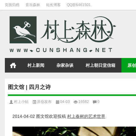
页面归档
音乐森林
站长博客
QQ群6461501
村上新闻
杂家杂谈
村上朝日堂信箱
原创
图文馆 | 四月之诗
村上小站
原创发布
04-03
16582
0
2014-04-02 图文馆欢迎投稿
村上春树的艺术世界