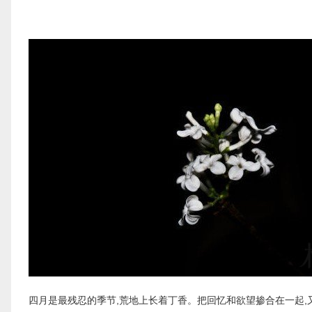
四月是最残忍的季节,荒地上长着丁香。把回忆和欲望掺合在一起