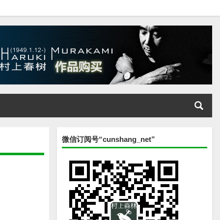
微信订阅号“cunshang_net”