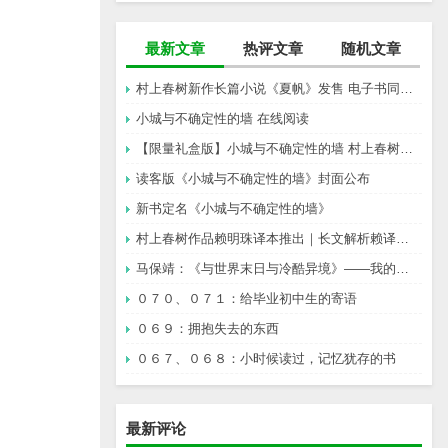
最新文章
热评文章
随机文章
村上春树新作长篇小说《夏帆》发售 电子书同步上架
小城与不确定性的墙 在线阅读
【限量礼盒版】小城与不确定性的墙 村上春树新书
读客版《小城与不确定性的墙》封面公布
新书定名《小城与不确定性的墙》
村上春树作品赖明珠译本推出｜长文解析赖译与林译，百分百还原村上成为可能吗？
马保靖：《与世界末日与冷酷异境》——我的村上春树阅途起始
０７０、０７１：给毕业初中生的寄语
０６９：拥抱失去的东西
０６７、０６８：小时候读过，记忆犹存的书
最新评论