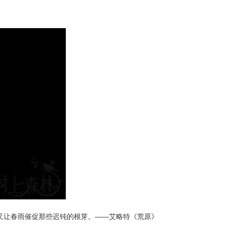
,又让春雨催促那些迟钝的根芽。——艾略特《荒原》