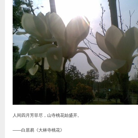
人间四月芳菲尽，山寺桃花始盛开。
——白居易《大林寺桃花》