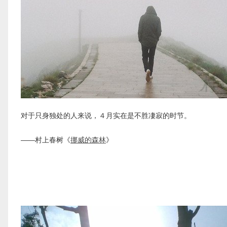
对于只身独处的人来说，４月实在是不胜凄寂的时节。
——村上春树《
挪威的森林
》