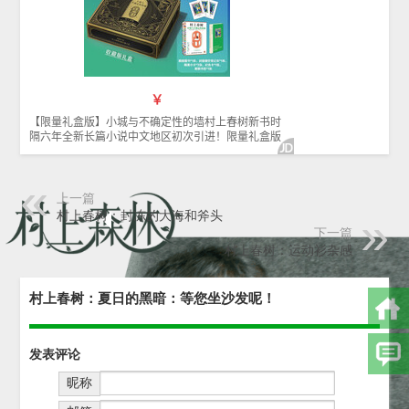
上一篇
村上春树：封冻的大海和斧头
下一篇
村上春树：运动衫杂感
村上春树：夏日的黑暗：等您坐沙发呢！
发表评论
昵称