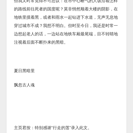
但我又时常觉得不可思议：在市中心断气的人该沿着怎样
的路线前往死者的国度呢？莫非悄然顺着大楼的阴影，在
地铁里摸着黑，或者和雨水一起钻进下水道，无声无息地
穿过城市不成？我想不明白。但时至今日，我还是时常一
边想起老人的话，一边站在地铁车厢最尾端，目不转睛地
注视着后面不断扑来的黑暗。
夏日黑暗里
飘忽古人魂
主页君按：特别感谢“行走的莲”录入此文。