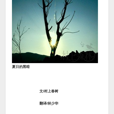
夏日的黑暗
文
/
村上春树
翻译
/
林少华