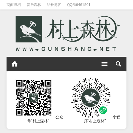
页面归档
音乐森林
站长博客
QQ群6461501
公众
小程
号“村上森林”
序“村上森林”