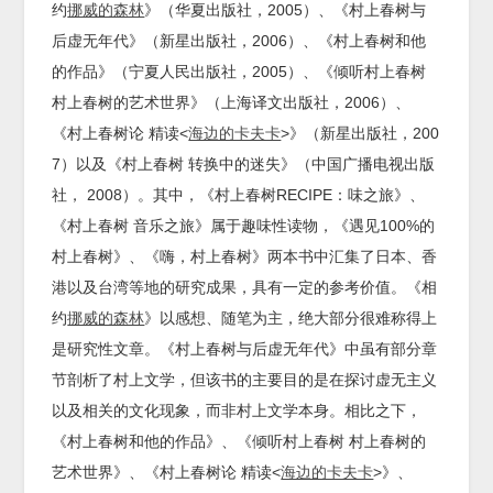
约
挪威的森林
》（华夏出版社，2005）、《村上春树与
后虚无年代》（新星出版社，2006）、《村上春树和他
的作品》（宁夏人民出版社，2005）、《倾听村上春树
村上春树的艺术世界》（上海译文出版社，2006）、
《村上春树论 精读<
海边的卡夫卡
>》（新星出版社，200
7）以及《村上春树 转换中的迷失》（中国广播电视出版
社， 2008）。其中，《村上春树RECIPE：味之旅》、
《村上春树 音乐之旅》属于趣味性读物，《遇见100%的
村上春树》、《嗨，村上春树》两本书中汇集了日本、香
港以及台湾等地的研究成果，具有一定的参考价值。《相
约
挪威的森林
》以感想、随笔为主，绝大部分很难称得上
是研究性文章。《村上春树与后虚无年代》中虽有部分章
节剖析了村上文学，但该书的主要目的是在探讨虚无主义
以及相关的文化现象，而非村上文学本身。相比之下，
《村上春树和他的作品》、《倾听村上春树 村上春树的
艺术世界》、《村上春树论 精读<
海边的卡夫卡
>》、