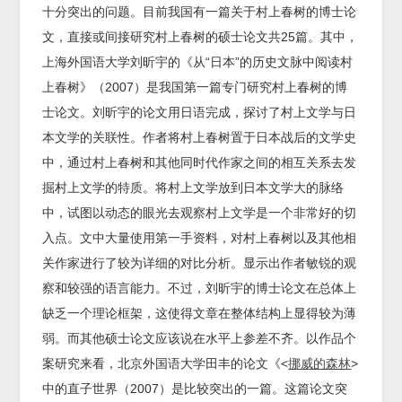
十分突出的问题。目前我国有一篇关于村上春树的博士论
文，直接或间接研究村上春树的硕士论文共25篇。其中，
上海外国语大学刘昕宇的《从“日本”的历史文脉中阅读村
上春树》（2007）是我国第一篇专门研究村上春树的博
士论文。刘昕宇的论文用日语完成，探讨了村上文学与日
本文学的关联性。作者将村上春树置于日本战后的文学史
中，通过村上春树和其他同时代作家之间的相互关系去发
掘村上文学的特质。将村上文学放到日本文学大的脉络
中，试图以动态的眼光去观察村上文学是一个非常好的切
入点。文中大量使用第一手资料，对村上春树以及其他相
关作家进行了较为详细的对比分析。显示出作者敏锐的观
察和较强的语言能力。不过，刘昕宇的博士论文在总体上
缺乏一个理论框架，这使得文章在整体结构上显得较为薄
弱。而其他硕士论文应该说在水平上参差不齐。以作品个
案研究来看，北京外国语大学田丰的论文《<
挪威的森林
>
中的直子世界（2007）是比较突出的一篇。这篇论文突