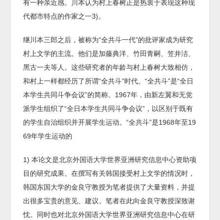
有一种亲近感。川本认为村上春树正是热衷于表现这种现
代都市特点的作家之一3)。
继川本三郎之后，被称为“全共斗一代”的批评家成为研究
村上文学的主流。他们是加藤典洋、竹田青嗣、笠井洁、
黑古一夫等人。这些研究者的年龄与村上春树大致相仿，
和村上一样都经历了所谓“全共斗”时代。“全共斗”是“全日
本学生共同斗争会议”的简称。1967年，由新左翼和无党
派学生组织了“全日本学生共同斗争会议”，以区别于既有
的学生自治组织并开展学生运动。“全共斗”是1968年至19
69年学生运动的
1) 本论文是北京外国语大学世界亚洲研究信息中心资助项
目的研究成果。在撰写有关韩国接受村上文学的情况时，
韩国东国大学的金良守教授为笔者提供了大量资料，并提
出很多宝贵的意见、建议。笔者在此向金良守教授深致谢
忱。同时也对北京外国语大学世界亚洲研究信息中心在研