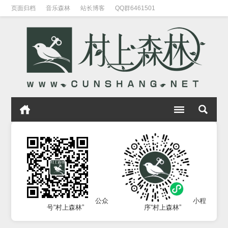
页面归档
音乐森林
站长博客
QQ群6461501
公众
小程
号“村上森林”
序“村上森林”