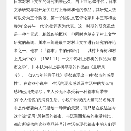
日本对村上文学的研究由来已久。自上世纪80年代，日本
文学研究界就开始关注村上春树和他的作品，其研究大致
可以分为三个阶段。第一阶段以文艺评论家川本三郎和被
称为“全共斗一代”的批评家为代表。这一时期的研究虽然
是一种全景式、粗线条的概括，但同时也奠定了村上文学
研究的基调。川本三郎是最早对村上文学进行研究的评论
者之一。他在《『都市』中的作家们——以村上春树和村
上龙为中心》（1981.11）一文中称村上春树的作品为“都
市文学”。川本认为村上春树早期的作品如《
且听风
吟
》、《
1973年的弹子球
》等都表现出一种“都市的感受
性”。在这些小说中，生活的现实感以及生活中的复杂情
感均已消失殆尽，主人公无不享受着一种都市所带来
的“令人愉悦”的消费生活。小说中出现的大量商品名称并
非是作者要向人们描绘一种新的景观，而只是在叙述当今
这个被“记号”所包围的都市。与沉重而复杂的生活相比，
都市所提供的这些商品符号让生活在现代都市中的人们更