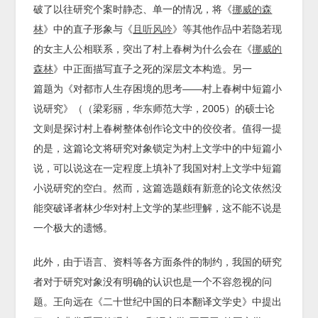
破了以往研究个案时静态、单一的情况，将《
挪威的森
林
》中的直子形象与《
且听风吟
》等其他作品中若隐若现
的女主人公相联系，突出了村上春树为什么会在《
挪威的
森林
》中正面描写直子之死的深层文本构造。另一
篇题为《对都市人生存困境的思考——村上春树中短篇小
说研究》（（梁彩丽，华东师范大学，2005）的硕士论
文则是探讨村上春树整体创作论文中的佼佼者。值得一提
的是，这篇论文将研究对象锁定为村上文学中的中短篇小
说，可以说这在一定程度上填补了我国对村上文学中短篇
小说研究的空白。然而，这篇选题颇有新意的论文依然没
能突破译者林少华对村上文学的某些理解，这不能不说是
一个极大的遗憾。
此外，由于语言、资料等各方面条件的制约，我国的研究
者对于研究对象没有明确的认识也是一个不容忽视的问
题。王向远在《二十世纪中国的日本翻译文学史》中提出