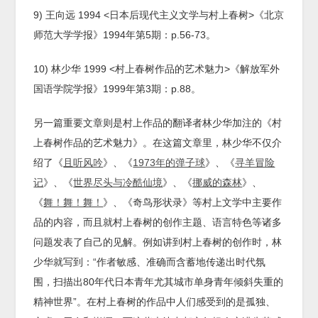
9) 王向远 1994 <日本后现代主义文学与村上春树>《北京
师范大学学报》1994年第5期：p.56-73。
10) 林少华 1999 <村上春树作品的艺术魅力>《解放军外
国语学院学报》1999年第3期：p.88。
另一篇重要文章则是村上作品的翻译者林少华加注的《村
上春树作品的艺术魅力》。在这篇文章里，林少华不仅介
绍了《
且听风吟
》、《
1973年的弹子球
》、《
寻羊冒险
记
》、《
世界尽头与冷酷仙境
》、《
挪威的森林
》、
《
舞！舞！舞！
》、《奇鸟形状录》等村上文学中主要作
品的内容，而且就村上春树的创作主题、语言特色等诸多
问题发表了自己的见解。例如讲到村上春树的创作时，林
少华就写到：“作者敏感、准确而含蓄地传递出时代氛
围，扫描出80年代日本青年尤其城市单身青年倾斜失重的
精神世界”。在村上春树的作品中人们感受到的是孤独、