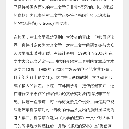
已经将美国内面化的村上文学是非常“漂亮”的。以《
挪威
的森林
》为代表的村上文学正好符合韩国年轻人追求新
的“生活趋势(life trend)”的要求。
在韩国，村上文学虽然受到广大读者的青睐，但韩国评论
界一直将其定位为大众文学，对村上文学的研究亦与大众
阅读呈现出某种断裂。有统计表明，1990年至2005年在
学术大会或文艺杂志上刊载的介绍村上春树的文章或学术
论文共13篇。1999年至2006年发表的学位论文共19篇，
且全部为硕士论文18)。这与中日两国的村上文学研究形
成了极大的反差。不过，在韩国学界，把依然健在并且还
在进行文学创作的作家作为论文研究对象的情况非常罕
见。从这一点来讲，村上春树无疑是个例外。而这其中资
深批评家柳宗镐对村上春树的作品所提出的质疑显得更为
引人瞩目。柳宗镐在题为《文学的堕落》一文中对大学生
们的阅读现状深感忧虑，并称《
挪威的森林
》是“促使高