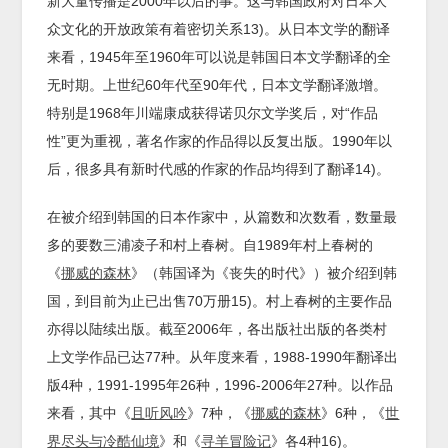
新大量传播是2000年以后的事。这与韩国政府对日本大
众文化的开放政策有着密切关系13)。从日本文学的翻译
来看，1945年至1960年可以说是韩国日本文学翻译的全
无时期。上世纪60年代至90年代，日本文学翻译激增。
特别是1968年川端康成获得诺贝尔文学奖后，对“作品
性”更为重视，著名作家的作品得以反复出版。1990年以
后，很多具有新时代感的作家的作品均得到了翻译14)。
在被介绍到韩国的日本作家中，从篇数和次数看，数量最
多的要数三浦凌子和村上春树。自1989年村上春树的
《
挪威的森林
》（韩国译为《丧失的时代》）被介绍到韩
国，到目前为止已出售70万册15)。村上春树的主要作品
亦得以陆续出版。截至2006年，各出版社出版的各类村
上文学作品已达77种。从年度来看，1988-1990年翻译出
版4种，1991-1995年26种，1996-2006年27种。以作品
来看，其中《
且听风吟
》7种，《
挪威的森林
》6种，《
世
界尽头与冷酷仙境
》和《
寻羊冒险记
》各4种16)。