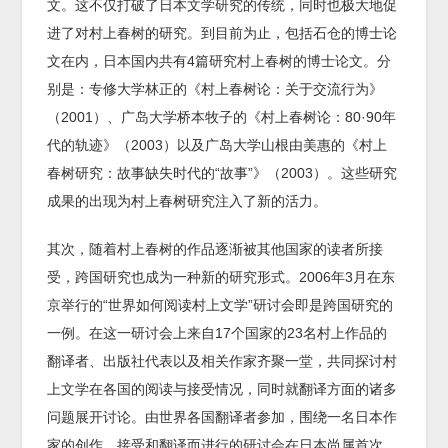
文。这不仅打破了日本文学研究的传统，同时也极大地促
进了对村上春树的研究。到目前为止，包括石仓的博士论
文在内，日本国内共有4篇研究村上春树的博士论文。分
别是：专修大学林正的《村上春树论：关于交流行为》
（2001）、广岛大学桥本牧子的《村上春树论：80·90年
代的轨迹》（2003）以及广岛大学山根由美惠的《村上
春树研究：故事缺失时代的“故事”》（2003）。这些研究
成果的出现为村上春树研究注入了新的活力。
其次，随着村上春树的作品逐渐被其他国家的读者所接
受，跨国研究也成为一种新的研究形式。2006年3月在东
京举行的“世界如何阅读村上文学”研讨会即是跨国研究的
一例。在这一研讨会上来自17个国家的23名村上作品的
翻译者、出版社代表以及相关作家齐聚一堂，共同探讨村
上文学在各国的阅读与接受情况，同时就翻译方面的诸多
问题展开讨论。由世界各国翻译者参加，围绕一名日本作
家的创作、接受和翻译而进行的研讨会在日本尚属首次。