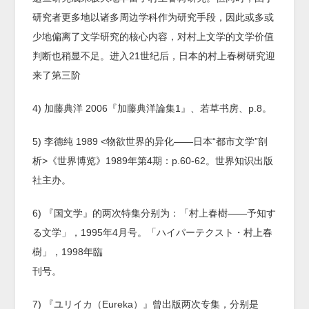
研究者更多地以诸多周边学科作为研究手段，因此或多或
少地偏离了文学研究的核心内容，对村上文学的文学价值
判断也稍显不足。进入21世纪后，日本的村上春树研究迎
来了第三阶
4) 加藤典洋 2006『加藤典洋論集1』、若草书房、p.8。
5) 李德纯 1989 <物欲世界的异化——日本“都市文学”剖
析>《世界博览》1989年第4期：p.60-62。世界知识出版
社主办。
6) 『国文学』的两次特集分别为：「村上春樹――予知す
る文学」，1995年4月号。「ハイパーテクスト・村上春
樹」，1998年臨
刊号。
7) 『ユリイカ（Eureka）』曾出版两次专集，分别是