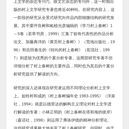
上文学的杂志专刊7)。除文艺杂志的专刊外，这一时期出
版的村上文学研究专著也将近40种8)。在研究内容上，这
一阶段的研究从全景式研究向作品内部细微结构的研究发
展。其中栗坪良树和柘植光彦编辑的《学习村上春树》1
～5卷（若草书房，1999）汇集了较有代表性的作品分析
论文。加藤典洋的《黄页村上春树》》（荒地出版社，19
96）和吉田春生的《转向的村上春树》（彩流社，199
7）则是较为优秀的个案分析专著。这两部研究专著不但
详细分析了村上春树的主要作品，同时也为其后的个案分
析研究提供了解读的方向。
研究的深入还体现在研究者运用不同理论分析村上文学
上。如铃村和成的《村上春树编年史 1983-1995》（洋泉
社，1994）就是以德里达的解构主义理论对村上文学进
行解读的专著；小林正明的《村上春树在塔和海的彼岸》
（森话社，1998）则运用了弗洛伊德的精神分析理论。
这些研究成果极大地丰富了村上春树研究。但同时，由于