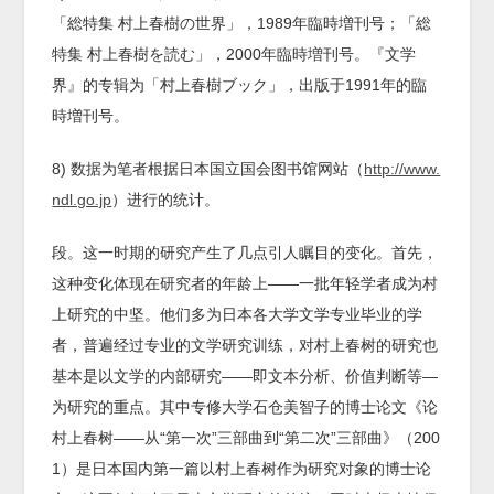
「総特集 村上春樹の世界」，1989年臨時増刊号；「総
特集 村上春樹を読む」，2000年臨時増刊号。『文学
界』的专辑为「村上春樹ブック」，出版于1991年的臨
時増刊号。
8) 数据为笔者根据日本国立国会图书馆网站（
http://www.
ndl.go.jp
）进行的统计。
段。这一时期的研究产生了几点引人瞩目的变化。首先，
这种变化体现在研究者的年龄上——一批年轻学者成为村
上研究的中坚。他们多为日本各大学文学专业毕业的学
者，普遍经过专业的文学研究训练，对村上春树的研究也
基本是以文学的内部研究——即文本分析、价值判断等—
为研究的重点。其中专修大学石仓美智子的博士论文《论
村上春树——从“第一次”三部曲到“第二次”三部曲》（200
1）是日本国内第一篇以村上春树作为研究对象的博士论