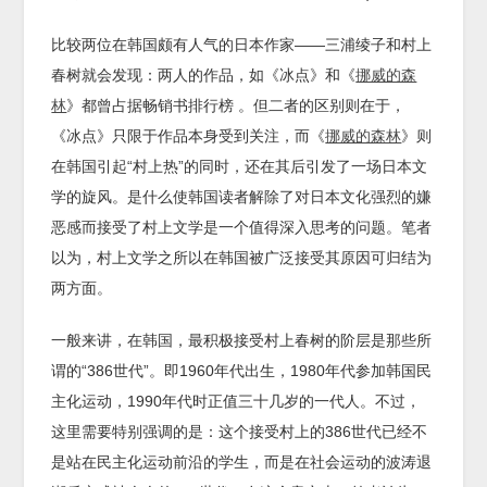
比较两位在韩国颇有人气的日本作家——三浦绫子和村上
春树就会发现：两人的作品，如《冰点》和《
挪威的森
林
》都曾占据畅销书排行榜 。但二者的区别则在于，
《冰点》只限于作品本身受到关注，而《
挪威的森林
》则
在韩国引起“村上热”的同时，还在其后引发了一场日本文
学的旋风。是什么使韩国读者解除了对日本文化强烈的嫌
恶感而接受了村上文学是一个值得深入思考的问题。笔者
以为，村上文学之所以在韩国被广泛接受其原因可归结为
两方面。
一般来讲，在韩国，最积极接受村上春树的阶层是那些所
谓的“386世代”。即1960年代出生，1980年代参加韩国民
主化运动，1990年代时正值三十几岁的一代人。不过，
这里需要特别强调的是：这个接受村上的386世代已经不
是站在民主化运动前沿的学生，而是在社会运动的波涛退