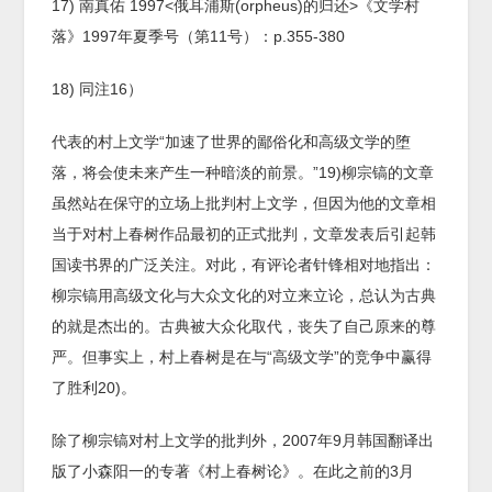
17) 南真佑 1997<俄耳浦斯(orpheus)的归还>《文学村
落》1997年夏季号（第11号）：p.355-380
18) 同注16）
代表的村上文学“加速了世界的鄙俗化和高级文学的堕
落，将会使未来产生一种暗淡的前景。”19)柳宗镐的文章
虽然站在保守的立场上批判村上文学，但因为他的文章相
当于对村上春树作品最初的正式批判，文章发表后引起韩
国读书界的广泛关注。对此，有评论者针锋相对地指出：
柳宗镐用高级文化与大众文化的对立来立论，总认为古典
的就是杰出的。古典被大众化取代，丧失了自己原来的尊
严。但事实上，村上春树是在与“高级文学”的竞争中赢得
了胜利20)。
除了柳宗镐对村上文学的批判外，2007年9月韩国翻译出
版了小森阳一的专著《村上春树论》。在此之前的3月