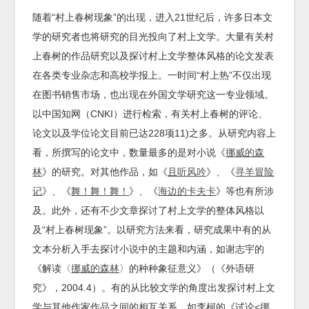
随着“村上春树现象”的出现，进入21世纪后，许多日本文
学的研究者也将研究的目光投向了村上文学。大量有关村
上春树的作品研究以及探讨村上文学整体风格的论文发表
在各类专业杂志和高校学报上。一时间“村上热”不仅出现
在图书销售市场，也出现在外国文学研究这一专业领域。
以中国知网（CNKI）进行检索，有关村上春树的评论、
论文以及学位论文目前已达228项11)之多。从研究内容上
看，所撰写的论文中，数量最多的是对小说《
挪威的森
林
》的研究。对其他作品，如《
且听风吟
》、《
寻羊冒险
记
》、《
舞！舞！舞！
》、《
海边的卡夫卡
》等也有所涉
及。此外，还有不少文章探讨了村上文学的整体风格以
及“村上春树现象”。以研究方法来看，研究成果中有的从
文本分析入手去探讨小说中的主题和内涵，如谢志宇的
《解读〈
挪威的森林
〉的种种象征意义》（《外语研
究》，2004.4）。有的从比较文学的角度出发探讨村上文
学与其他作家作品之间的相互关系，如李柯的《试论<
挪