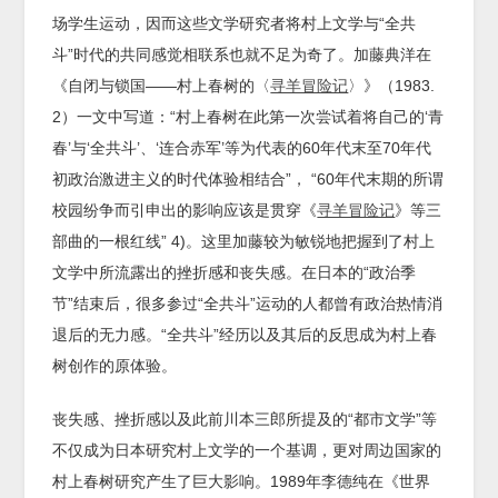
场学生运动，因而这些文学研究者将村上文学与“全共
斗”时代的共同感觉相联系也就不足为奇了。加藤典洋在
《自闭与锁国——村上春树的〈
寻羊冒险记
〉》（1983.
2）一文中写道：“村上春树在此第一次尝试着将自己的‘青
春’与‘全共斗’、‘连合赤军’等为代表的60年代末至70年代
初政治激进主义的时代体验相结合”， “60年代末期的所谓
校园纷争而引申出的影响应该是贯穿《
寻羊冒险记
》等三
部曲的一根红线” 4)。这里加藤较为敏锐地把握到了村上
文学中所流露出的挫折感和丧失感。在日本的“政治季
节”结束后，很多参过“全共斗”运动的人都曾有政治热情消
退后的无力感。“全共斗”经历以及其后的反思成为村上春
树创作的原体验。
丧失感、挫折感以及此前川本三郎所提及的“都市文学”等
不仅成为日本研究村上文学的一个基调，更对周边国家的
村上春树研究产生了巨大影响。1989年李德纯在《世界