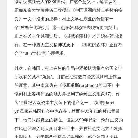
潮后变成社会人的386世代。在这个意义上，笔者认为，
正如东京大学藤井省三教授在《中国语圈内村上春树的接
受》一文中指出的那样：村上文学在东亚的传播有一
个“后民主化法则”。这一点在韩国恐怕表现得更为突出。
正是在民主化风潮过后，《
挪威的森林
》才开始在韩国流
行。在一种虚无主义精神状态下，《
挪威的森林
》正好符
合了“386世代”的心理需求。
其次，在韩国，村上春树的作品中还被认为带有韩国文学
所没有的某种“新意”。目前已经有数篇论文谈到村上作品
的新意。其中南真佑在《俄耳甫斯(orpheus)的归还》中
谈到村上春树作品的魅力并提到了纨绔主义现象17)。作
为19世纪西欧资本主义留下的遗产之一，“纨绔(dand
y)”虽然在韩国社会中也存在，然而在80年代的时代背景
下，他们只能孤立的存在。但进入90年代后，纨绔主义的
作风已经深入到大众日常生活中，并在社会文化方面发挥
出影响力。对于那些憧憬美式生活的一部分韩国人来讲，