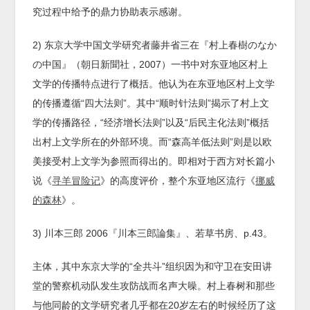
究过程中给予的鼎力协助表示感谢。
2) 东京大学中国文学研究者藤井省三在『村上春樹のなか
の中国』（朝日新聞社，2007）一书中对东亚地区村上
文学的传播特点进行了概括。他认为在东亚地区村上文学
的传播遵循“四大法则”。其中“顺时针法则”揭示了村上文
学的传播路径，“经济增长法则”以及“后民主化法则”概括
出村上文学所在的外部环境。而“森高羊低法则”则是以欧
美接受村上文学为参照而得出的。即相对于西方对长篇小
说《
寻羊冒险记
》的高度评价，整个东亚地区流行《
挪威
的森林
》。
3) 川本三郎 2006『川本三郎論集』、若草书房、p.43。
主体，其中东京大学的“全共斗”组织因为和守卫在安田讲
堂的警察机动队发生攻防战而名声大噪。村上春树和那些
与他同龄的文学研究者几乎都在20岁左右的时候经历了这