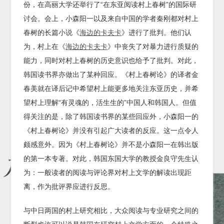
份，在高丽大学还举行了“在东亚阅读村上春树”的国际研
讨会。会上，小森阳一以及来自中国的学者秦刚都对村上
春树的长篇小说《
海边的卡夫卡
》进行了批判。他们认
为，村上在《
海边的卡夫卡
》中丧失了对暴力进行质疑的
能力，同时对村上春树的历史意识也给予了批判。对此，
韩国读书界亦做出了某种回应。《村上春树论》的译者金
春美就在译后记中希望村上能更多地关注东亚历史，并希
望村上理解“有灵魂的，活生生的”中国人和韩国人。但值
得关注的是，除了韩国读书界的某些回应外，小森阳一的
《村上春树论》并没有引起广大读者的反应。这一点令人
颇感意外。因为《村上春树论》并不是小森阳一在韩出版
的第一本专著。对此，韩国东国大学的教授金良守先生认
为：一般读者的阅读与评论界对村上文学的解读出现距
离，作为批评界应进行反思。
与中日两国的村上研究相比，大众阅读与专业研究之间的