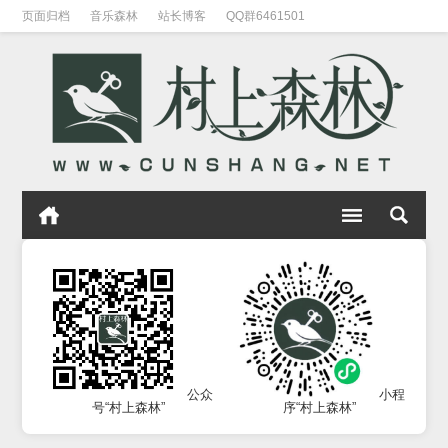
页面归档
音乐森林
站长博客
QQ群6461501
公众
小程
号“村上森林”
序“村上森林”