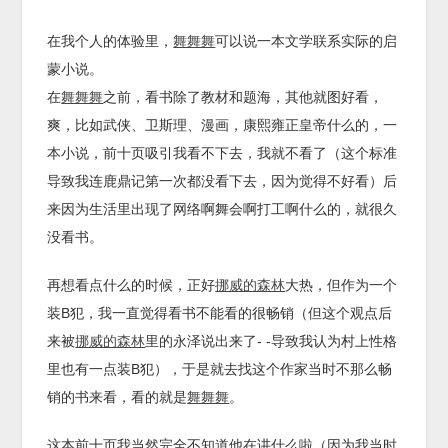
在我个人的体验里，
舞舞舞
可以说一本文学联系实际的启
蒙小说。
在
舞舞舞
之前，看书除了教材和题海，其他就图好看，
爽，比如武侠、卫斯理、漫画，康熙雍正皇帝什么的，一
本小说，前十页吸引我看不下去，我就不看了（这个标准
导致我连鹿鼎记第一次都没看下去，因为觉得不好看）后
来因为生活里出现了网络啊舞会啊打工啊什么的，就很久
没看书。
再想看点什么的时候，正好
挪威的森林
大热，但作为一个
装B犯，我一直觉得看书不能看的很畅销（但这个观点后
来被
挪威的森林
里的永泽说出来了- -导致我认为村上性格
里也有一点装B犯），于是就去找这个作家当时不那么畅
销的书来看，看的就是
舞舞舞
。
这本前十页我当然完全不知道他在讲什么啦（因为我当时