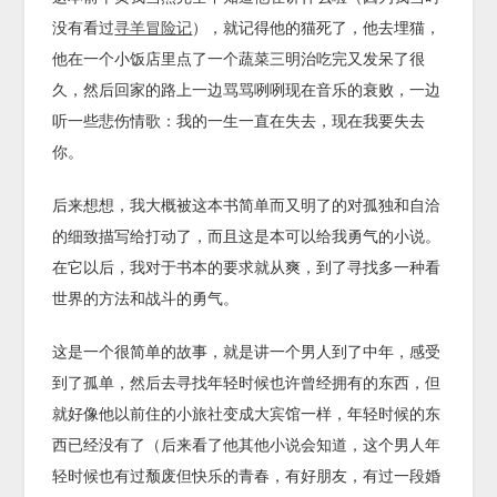
没有看过
寻羊冒险记
），就记得他的猫死了，他去埋猫，
他在一个小饭店里点了一个蔬菜三明治吃完又发呆了很
久，然后回家的路上一边骂骂咧咧现在音乐的衰败，一边
听一些悲伤情歌：我的一生一直在失去，现在我要失去
你。
后来想想，我大概被这本书简单而又明了的对孤独和自洽
的细致描写给打动了，而且这是本可以给我勇气的小说。
在它以后，我对于书本的要求就从爽，到了寻找多一种看
世界的方法和战斗的勇气。
这是一个很简单的故事，就是讲一个男人到了中年，感受
到了孤单，然后去寻找年轻时候也许曾经拥有的东西，但
就好像他以前住的小旅社变成大宾馆一样，年轻时候的东
西已经没有了（后来看了他其他小说会知道，这个男人年
轻时候也有过颓废但快乐的青春，有好朋友，有过一段婚