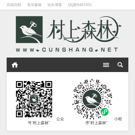
页面归档
音乐森林
站长博客
QQ群6461501
公众
小程
号“村上森林”
序“村上森林”