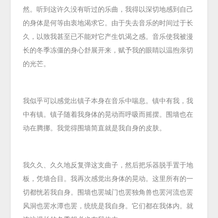
然。听到这许久没有听过的乐曲，我得以深切地感到自己
的身体是何等由衷地渴求它。由于失去音乐的时间过于长
久，以致我甚至已不能对它产生饥渴之感。音乐使我被漫
长的冬季冻僵的身心舒展开来，赋予我的眼睛以温煦亲切
的光芒。
我似乎可以感觉出镇子本身在音乐中喘息。镇中有我，我
中有镇。镇子随着我身体的晃动而呼吸而摇摆。围墙也在
动在腾挪。我觉得围墙简直就是我自身的皮肤。
我久久、久久地反复弹这支曲子，然后把乐器脱手置于地
板，凭墙合目。我再次感觉出身体的晃动。这里所有的一
切都恍若我自身。围墙也罢城门也罢独角兽也罢河流也罢
风洞也罢水潭也罢，统统是我自身。它们都在我体内。就