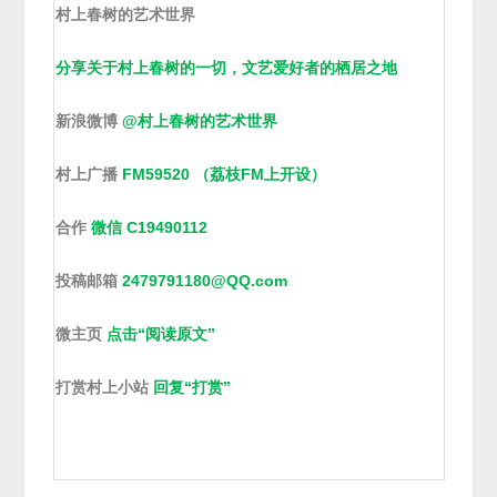
村上春树的艺术世界
分享关于村上春树的一切，文艺爱好者的栖居之地
新浪微博
@村上春树的艺术世界
村上广播
FM59520 （荔枝FM上开设）
合作
微信 C19490112
投稿邮箱
2479791180@QQ.com
微主页
点击“阅读原文”
打赏村上小站
回复“打赏”