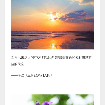
五月已来到人间/花木都欣欣向荣/那蔷薇色的云彩飘过蔚
蓝的天空
——海涅《五月已来到人间》