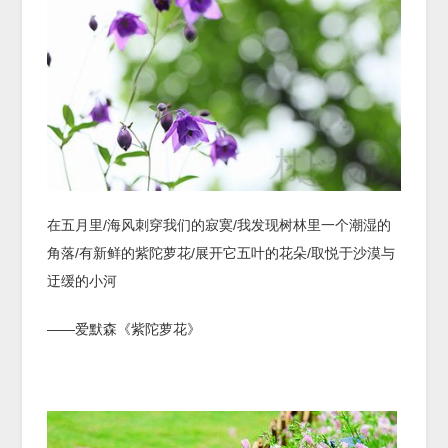
在五月里/海风刺穿我们的寂寞/我发现树林里一个潮湿的
角落/有新鲜的紫陀萝花/展开它五叶的花朵/取悦于沙漠与
迂缓的小河
——爱默森《紫陀萝花》