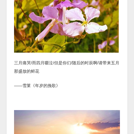
三月痛哭/而四月啜泣/但是你们/随后的时辰啊/请带来五月
那盛放的鲜花
——雪莱《年岁的挽歌》