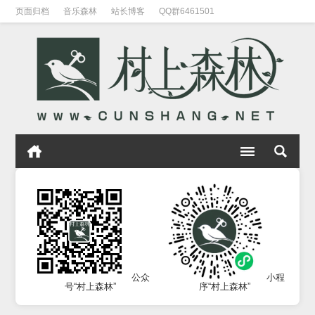
页面归档
音乐森林
站长博客
QQ群6461501
公众
小程
号“村上森林”
序“村上森林”