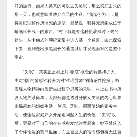
好的运行，如果人类真的可以丢失睡眠，那么彻底丢失的
那一天，也就意味着放弃自己的生命。“我迄今为止，是
将睡眠理解作所谓死的原型。就是说，我将死想象成位于
睡眠延长线上的东西。”村上就是有这种执著探讨下去的
劲头，从卡佛式的琐碎家常中进入某一个通道，由此探索
下去，直到走出漆黑漫长的通道以后才发现面对的是整个
宇宙。
“失眠”，其实正是村上对“物哀”概念的转换和扩大，
由对“物”的情感性转变为对“生理异象”的情感性挖探，由
表现人物精神内质衍生出哲学思辨的意味。村上在书中所
设人物关系简单，大部分都是透过分解女主角的内心世界
来揭露她的婚姻生活，单调、乏味。周而复始的家务生
活，使这位家庭妇女开始追问起人生的价值，“失眠”以
后，更是对于自己的存在感愈发地注意起来，她不禁落入
了个体命运的窠臼里面，而且被巨大的宿命感包裹无法自