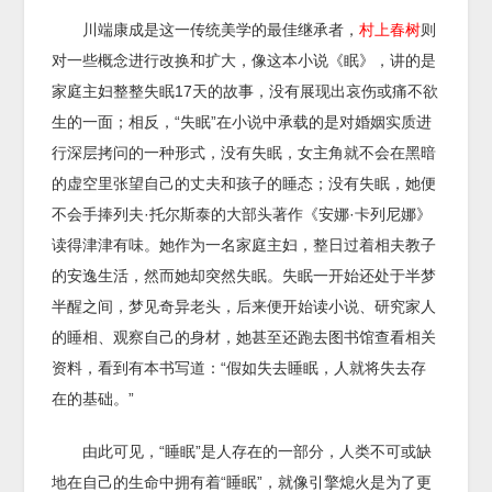
川端康成是这一传统美学的最佳继承者，
村上春树
则
对一些概念进行改换和扩大，像这本小说《眠》，讲的是
家庭主妇整整失眠17天的故事，没有展现出哀伤或痛不欲
生的一面；相反，“失眠”在小说中承载的是对婚姻实质进
行深层拷问的一种形式，没有失眠，女主角就不会在黑暗
的虚空里张望自己的丈夫和孩子的睡态；没有失眠，她便
不会手捧列夫·托尔斯泰的大部头著作《安娜·卡列尼娜》
读得津津有味。她作为一名家庭主妇，整日过着相夫教子
的安逸生活，然而她却突然失眠。失眠一开始还处于半梦
半醒之间，梦见奇异老头，后来便开始读小说、研究家人
的睡相、观察自己的身材，她甚至还跑去图书馆查看相关
资料，看到有本书写道：“假如失去睡眠，人就将失去存
在的基础。”
由此可见，“睡眠”是人存在的一部分，人类不可或缺
地在自己的生命中拥有着“睡眠”，就像引擎熄火是为了更