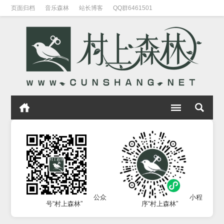
页面归档
音乐森林
站长博客
QQ群6461501
公众
小程
号“村上森林”
序“村上森林”