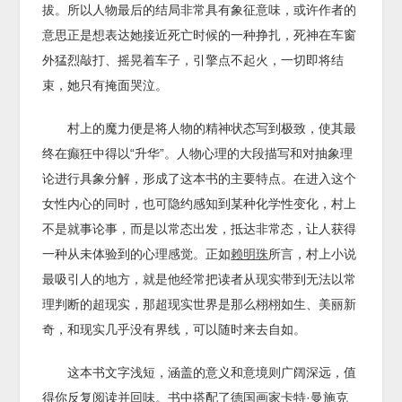
拔。所以人物最后的结局非常具有象征意味，或许作者的
意思正是想表达她接近死亡时候的一种挣扎，死神在车窗
外猛烈敲打、摇晃着车子，引擎点不起火，一切即将结
束，她只有掩面哭泣。
村上的魔力便是将人物的精神状态写到极致，使其最
终在癫狂中得以“升华”。人物心理的大段描写和对抽象理
论进行具象分解，形成了这本书的主要特点。在进入这个
女性内心的同时，也可隐约感知到某种化学性变化，村上
不是就事论事，而是以常态出发，抵达非常态，让人获得
一种从未体验到的心理感觉。正如
赖明珠
所言，村上小说
最吸引人的地方，就是他经常把读者从现实带到无法以常
理判断的超现实，那超现实世界是那么栩栩如生、美丽新
奇，和现实几乎没有界线，可以随时来去自如。
这本书文字浅短，涵盖的意义和意境则广阔深远，值
得你反复阅读并回味。书中搭配了德国画家卡特·曼施克