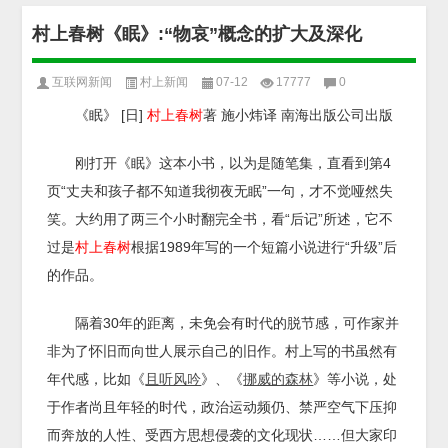
村上春树《眠》:“物哀”概念的扩大及深化
互联网新闻
村上新闻
07-12
17777
0
《眠》 [日]
村上春树
著 施小炜译 南海出版公司出版
刚打开《眠》这本小书，以为是随笔集，直看到第4
页“丈夫和孩子都不知道我彻夜无眠”一句，才不觉哑然失
笑。大约用了两三个小时翻完全书，看“后记”所述，它不
过是
村上春树
根据1989年写的一个短篇小说进行“升级”后
的作品。
隔着30年的距离，未免会有时代的脱节感，可作家并
非为了怀旧而向世人展示自己的旧作。村上写的书虽然有
年代感，比如《
且听风吟
》、《
挪威的森林
》等小说，处
于作者尚且年轻的时代，政治运动频仍、禁严空气下压抑
而奔放的人性、受西方思想侵袭的文化现状……但大家印