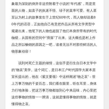
象最为深刻的倒并非这些附着于小说的“年代感”，而是里
面的人物，如直子的执迷不悟、绿子的直率可爱。有人甚
至认为村上的故事发生于上世纪60年代，而人物却说着8
0年代的话语，正如他自己有意把作品从所有文学类型中
规避出来，他笔下的人物也超脱了他们本身所带有的时代
枷锁，从固有的空间中“滑落”了出来。这大概也是村上作
品之所以畅销的原因之一吧，读者无法不对那些鲜活的人
物形象动容！
说到对死亡主题的倾情，这似乎是衍生自日本文学中
的“物哀”美学。这个词汇，是日本江户时代国学大家本居
宣长提出的，他在《紫文要领》中这样阐述“物之哀”：世
上万事万物的千姿百态，我们看在眼里，听在耳里，身体
力行地体验，把这万事万物都放到心中来品味，内心里把
这些事物的情致一一辨清，这就是懂得事物的情致，就是
懂得物之哀。