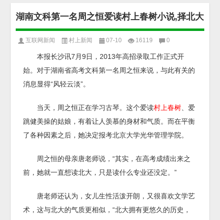
湖南文科第一名周之恒爱读村上春树小说,择北大
互联网新闻
村上新闻
07-10
16119
0
本报长沙讯7月9日，2013年高招录取工作正式开
始。对于湖南省高考文科第一名周之恒来说，与此有关的
消息显得“风轻云淡”。
当天，周之恒正在学习古琴。这个爱读
村上春树
、爱
跳健美操的姑娘，有着让人羡慕的身材和气质。而在平衡
了各种因素之后，她决定报考北京大学光华管理学院。
周之恒的母亲唐老师说，“其实，在高考成绩出来之
前，她就一直想读北大，只是读什么专业还没定。”
唐老师还认为，女儿生性活泼开朗，又很喜欢文学艺
术，这与北大的气质更相似，“北大拥有更悠久的历史，