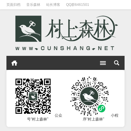
页面归档
音乐森林
站长博客
QQ群6461501
公众
小程
号“村上森林”
序“村上森林”