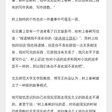
像，标杆是标杆，他毕竟还是村上春树，所以他有自己独
有的写作风格、写作路数。”
村上独特的个性也在一件趣事中可窥见一斑。
在豆瓣上曾有一个读者看了日文版新书，给村上春树写信
道：“很遗憾我不喜欢你的《
刺杀骑士团长
》”。而村上给
他回信说“我也很遗憾，但是你不喜欢跟我一点关系都没
有，我对写完的东西，它跟我没有关系了，我只在乎下面
要写什么”，村上还说“你对小说的追求和我对小说的追求
是不一样的，所以我们各自不喜欢就不喜欢吧”。
北京师范大学文学院教授、博导王向远认为，村上春树建
立了一种新的叙事模式。
他可能也意识到自己在现实层面走现实主义的路是走不通
的。黄昱宁说：“村上春树好玩的是，对待超现实的时候
仍然用貌似非常现实的态度，就好像这个人就住在我隔