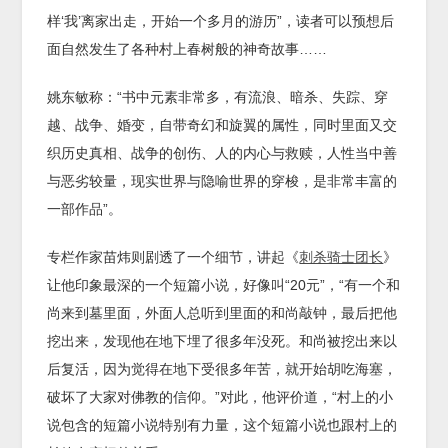
样‘我’离家出走，开始一个多月的游历”，读者可以预想后
面自然发生了各种村上春树般的神奇故事……
姚东敏称：“书中元素非常多，有流浪、暗杀、失踪、穿
越、战争、婚变，自带奇幻和旋翼的属性，同时里面又交
织历史真相、战争的创伤、人的内心与救赎，人性当中善
与恶劣较量，现实世界与隐喻世界的穿梭，是非常丰富的
一部作品”。
专栏作家苗炜则剧透了一个细节，讲起《
刺杀骑士团长
》
让他印象最深的一个短篇小说，好像叫“20元”，“有一个和
尚来到墓里面，外面人总听到里面的和尚敲钟，最后把他
挖出来，发现他在地下埋了很多年没死。和尚被挖出来以
后复活，因为觉得在地下受很多年苦，就开始胡吃海塞，
破坏了大家对佛教的信仰。”对此，他评价道，“村上的小
说包含的短篇小说特别有力量，这个短篇小说也跟村上的