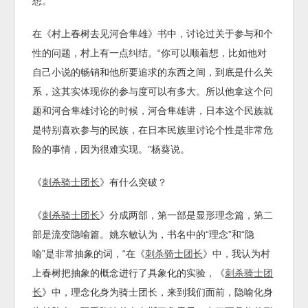
想。
在《村上春树去见河合隼雄》书中，讨论过关于参与和个
性的问题，村上有一点纠结。“你可以顺着想，比如他对
自己小说的畅销和他所要追求的东西之间，到底是什么关
系，这其实体现你的参与度可以有多大。所以他拿这个问
题和河合隼雄讨论的时候，河合隼雄讲，日本这个民族就
是特别喜欢参与的民族，在日本民族里讨论个性是非常危
险的事情，因为很难实现。”杨葵说。
《
刺杀骑士团长
》有什么突破？
《
刺杀骑士团长
》分成两部，第一部是显形理念篇，第二
部是流变隐喻篇。姚东敏认为，书名中的“理念”和“隐
喻”是非常抽象的词，“在《
刺杀骑士团长
》中，我认为村
上春树把抽象的概念进行了具象化的实验，《
刺杀骑士团
长
》中，理念化身为骑士团长，来到我们面前，隐喻化身