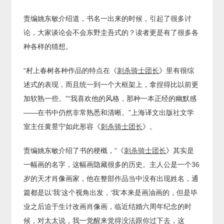
责编姚东敏介绍道，书名一出来的时候，引起了很多讨
论，大家谈论会不会东野圭吾式的？读者更是有了很多各
种各样的猜想。
“村上春树各种作品的特点在《
刺杀骑士团长
》里有很综
述式的表现，而且统一到一个大框架上，拿捏得比以前更
加软熟一些。”“我喜欢他的风格，那种一本正经的幽默感
——在书中仍然非常熟悉和清晰。”上海译文出版社文学
室主任黄昱宁如此形容《
刺杀骑士团长
》。
责编姚东敏介绍了书的梗概，“《
刺杀骑士团长
》其实是
一幅画的名字，这幅画隐藏很多的历史。主人公是一个36
岁的天才肖像画家，他在整部作品当中没有出现姓名，通
篇都是以‘我’这个视角出发，‘我’本来是画油画的，但是毕
业之后迫于生计改画肖像画，临近结婚六周年纪念的时
候，对太太说，我一觉醒来觉得没法跟你过下去，这