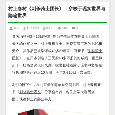
村上春树《刺杀骑士团长》：穿梭于现实世界与
隐喻世界
渡边
村上新闻
03-20
6457
0
参考消息网3月13日报道 作为当代日本在世界上影响力
最大的作家之一，村上春树在全世界都有着广泛的书迷和
受众，其作品已被翻译成40多种语言，而新书《
刺杀骑士
团长
》，在日本创造了三天卖40多万册的好成绩，更是掀
起了一股热烈讨论的风潮。据出版社透露，该书中文版在
预售期销售已逼近10万册，今年3月10日正式面市。
3月10日下午，在北京爱琴海单向空间书店，村上春树新
书《
刺杀骑士团长
》分享会举行，各位文学大咖围坐一
团，谈论村上的那些事儿。