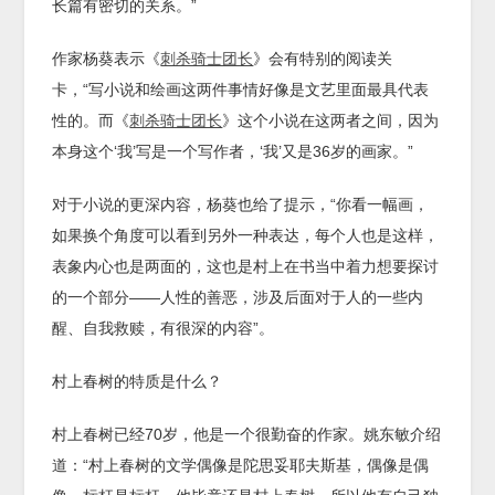
长篇有密切的关系。”
作家杨葵表示《
刺杀骑士团长
》会有特别的阅读关
卡，“写小说和绘画这两件事情好像是文艺里面最具代表
性的。而《
刺杀骑士团长
》这个小说在这两者之间，因为
本身这个‘我’写是一个写作者，‘我’又是36岁的画家。”
对于小说的更深内容，杨葵也给了提示，“你看一幅画，
如果换个角度可以看到另外一种表达，每个人也是这样，
表象内心也是两面的，这也是村上在书当中着力想要探讨
的一个部分——人性的善恶，涉及后面对于人的一些内
醒、自我救赎，有很深的内容”。
村上春树的特质是什么？
村上春树已经70岁，他是一个很勤奋的作家。姚东敏介绍
道：“村上春树的文学偶像是陀思妥耶夫斯基，偶像是偶