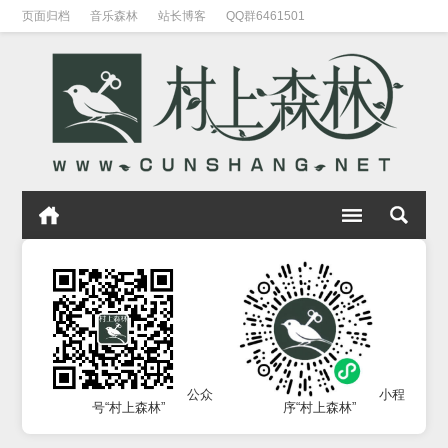
页面归档
音乐森林
站长博客
QQ群6461501
公众
小程
号“村上森林”
序“村上森林”