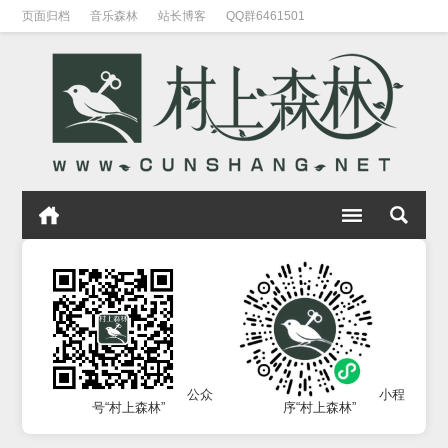
页面归档
音乐森林
站长博客
QQ群6461501
公众
小程
号“村上森林”
序“村上森林”