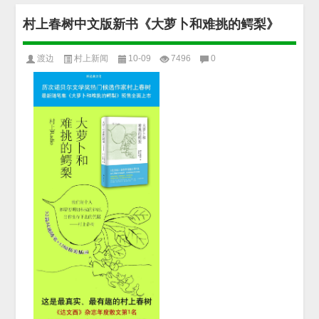
村上春树中文版新书《大萝卜和难挑的鳄梨》
渡边
村上新闻
10-09
7496
0