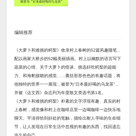
编辑推荐
《大萝卜和难挑的鳄梨》收录村上春树的52篇风趣随笔，
配以画家大桥步的52幅美丽插画。村上以幽默的语言写下
蔬菜的心情、关于大萝卜的怪谈、挑选好吃鳄梨的超能
力、和海豹接吻的感觉……囊括形形色色的有趣话题，将
他独特的世界一一展现，被誉为“日本最好喝的乌龙茶”，
并被《达文西》杂志列为年度散文类选书第1名。
《大萝卜和难挑的鳄梨》朴素的文字浮现有趣、真实的村
上春树，感觉像和村上在咖啡店里一边喝咖啡一边快乐地
聊天。平淡得恰到好处的笔触，描绘出耐人寻味的生命细
节，让人发现在日常生活中忽视的有趣的东西，找回遗忘
许久的自己。