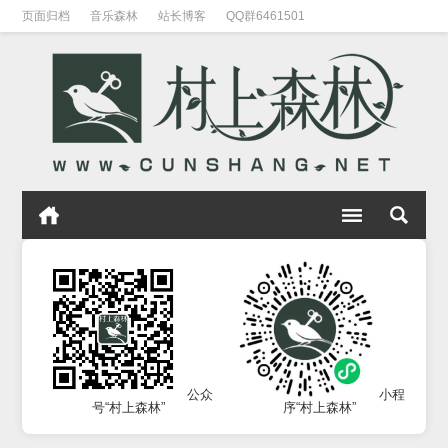
页面归档
音乐森林
站长博客
QQ群6461501
公众
小程
号“村上森林”
序“村上森林”