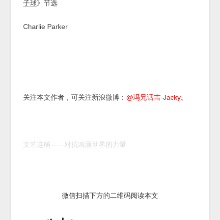
子球
》节选
Charlie Parker
关注本文作者，可关注新浪微博：
@冯兄话吉-Jacky
。
文艺连萌——对抗凶顽世界的力量
微信扫描下方的二维码阅读本文