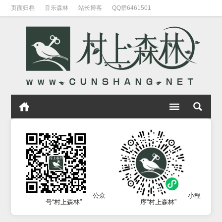
页面归档
音乐森林
站长博客
QQ群6461501
公众
小程
号“村上森林”
序“村上森林”