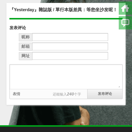
『Yesterday』雜誌版 / 單行本版差異：等您坐沙发呢！
发表评论
昵称
邮箱
网址
表情
240
还能输入
个字