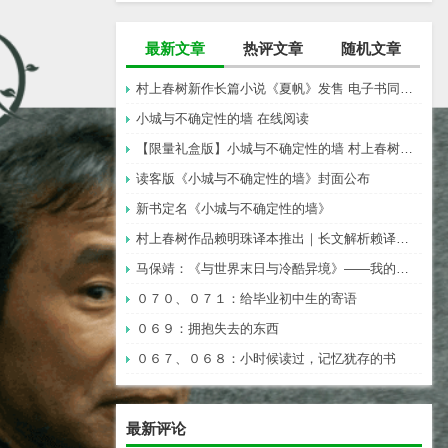
最新文章
热评文章
随机文章
村上春树新作长篇小说《夏帆》发售 电子书同步上架
小城与不确定性的墙 在线阅读
【限量礼盒版】小城与不确定性的墙 村上春树新书
读客版《小城与不确定性的墙》封面公布
新书定名《小城与不确定性的墙》
村上春树作品赖明珠译本推出｜长文解析赖译与林译，百分百还原村上成为可能吗？
马保靖：《与世界末日与冷酷异境》——我的村上春树阅途起始
０７０、０７１：给毕业初中生的寄语
０６９：拥抱失去的东西
０６７、０６８：小时候读过，记忆犹存的书
最新评论