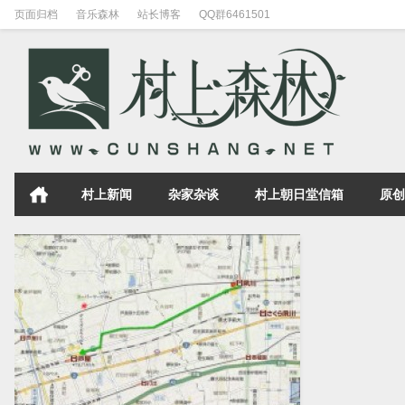
页面归档
音乐森林
站长博客
QQ群6461501
村上新闻
杂家杂谈
村上朝日堂信箱
原创