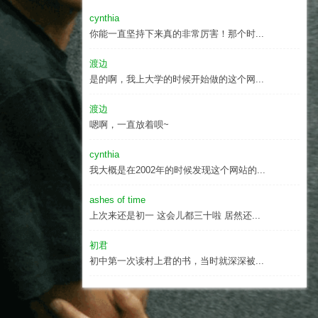
cynthia
你能一直坚持下来真的非常厉害！那个时...
渡边
是的啊，我上大学的时候开始做的这个网...
渡边
嗯啊，一直放着呗~
cynthia
我大概是在2002年的时候发现这个网站的...
ashes of time
上次来还是初一 这会儿都三十啦 居然还...
初君
初中第一次读村上君的书，当时就深深被...