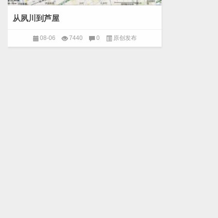
从夙川到芦屋
08-06
7440
0
原创发布