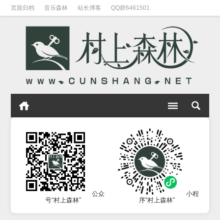
页面归档
音乐森林
站长博客
QQ群6461501
公众
小程
号“村上森林”
序“村上森林”