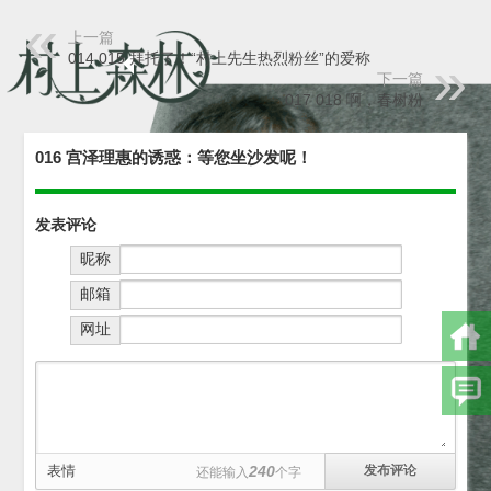
上一篇
014 015 拜托了！“村上先生热烈粉丝”的爱称
下一篇
017 018 啊，春树粉
016 宫泽理惠的诱惑：等您坐沙发呢！
发表评论
昵称
邮箱
网址
表情
240
还能输入
个字