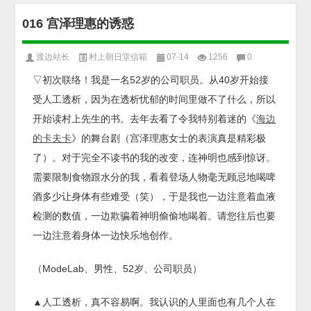
016 宫泽理惠的诱惑
渡边站长
村上朝日堂信箱
07-14
1256
0
▽初次联络！我是一名52岁的公司职员。从40岁开始接
受人工透析，因为在透析忧郁的时间里做不了什么，所以
开始读村上先生的书。去年去看了令我特别着迷的《
海边
的卡夫卡
》的舞台剧（宫泽理惠女士的表演真是精彩极
了）。对于完全不读书的我的改变，连神明也感到惊讶。
需要限制食物跟水分的我，看着登场人物毫无顾忌地喝啤
酒多少让身体有些难受（笑），于是我也一边注意着血液
检测的数值，一边欺骗着神明偷偷地喝着。请您往后也要
一边注意着身体一边快乐地创作。
（ModeLab、男性、52岁、公司职员）
▲人工透析，真不容易啊。我认识的人里面也有几个人在