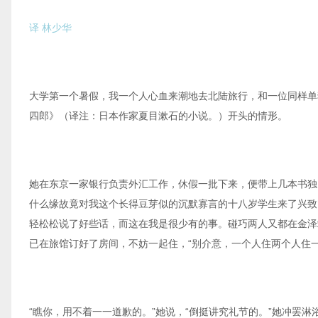
译 林少华
大学第一个暑假，我一个人心血来潮地去北陆旅行，和一位同样单
四郎》（译注：日本作家夏目漱石的小说。）开头的情形。
她在东京一家银行负责外汇工作，休假一批下来，便带上几本书独
什么缘故竟对我这个长得豆芽似的沉默寡言的十八岁学生来了兴致
轻松松说了好些话，而这在我是很少有的事。碰巧两人又都在金泽
已在旅馆订好了房间，不妨一起住，“别介意，一个人住两个人住
“瞧你，用不着一一道歉的。”她说，“倒挺讲究礼节的。”她冲罢