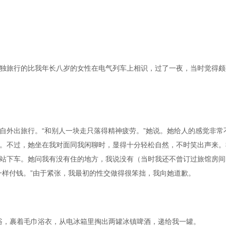
独旅行的比我年长八岁的女性在电气列车上相识，过了一夜，当时觉得颇
自外出旅行。“和别人一块走只落得精神疲劳。”她说。她给人的感觉非常
。不过，她坐在我对面同我闲聊时，显得十分轻松自然，不时笑出声来。
站下车。她问我有没有住的地方，我说没有（当时我还不曾订过旅馆房间
一样付钱。”由于紧张，我最初的性交做得很笨拙，我向她道歉。
淋浴，裹着毛巾浴衣，从电冰箱里掏出两罐冰镇啤酒，递给我一罐。