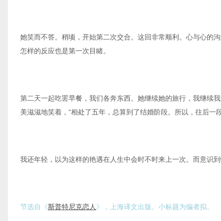
她笑而不答。稍顷，开始第二次交合。这回非常顺利。心与心的沟
怎样的反应也是第一次目睹。
第二天一起吃罢早餐，我们各奔东西。她继续她的旅行，我继续我
美滋滋地笑着，“相处了五年，总算到了结婚阶段。所以，往后一
我还年轻，以为这样的艳遇在人生中会时不时来上一次。而意识到
节选自《
斯普特尼克恋人
》，上海译文出版。小标题为编者拟。