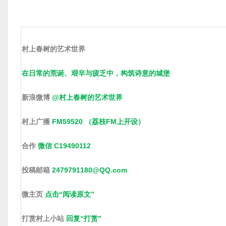
村上春树的艺术世界
在日常的荒诞、艰辛与疲乏中，构筑诗意的城堡
新浪微博
@村上春树的艺术世界
村上广播
FM59520 （荔枝FM上开设）
合作
微信 C19490112
投稿邮箱
2479791180@QQ.com
微主页
点击“阅读原文”
打赏村上小站
回复“打赏”