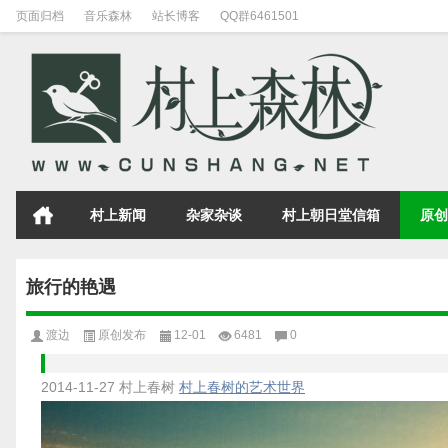
页面归档
音乐森林
站长博客
QQ群6461501
村上新闻
杂家杂谈
村上朝日堂信箱
原创
旅行的艳遇
渡边
原创发布
12-01
6481
0
2014-11-27
村上春树
村上春树的艺术世界