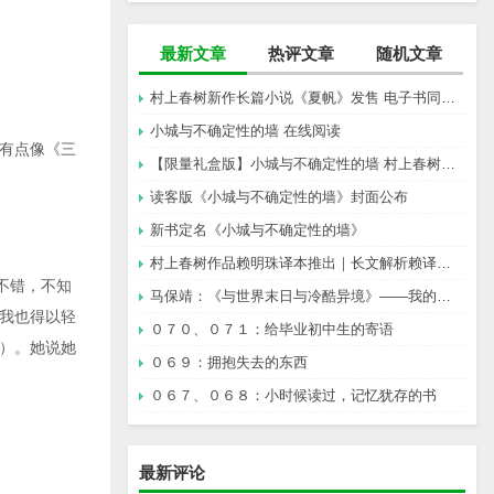
最新文章
热评文章
随机文章
村上春树新作长篇小说《夏帆》发售 电子书同步上架
小城与不确定性的墙 在线阅读
有点像《三
【限量礼盒版】小城与不确定性的墙 村上春树新书
读客版《小城与不确定性的墙》封面公布
新书定名《小城与不确定性的墙》
村上春树作品赖明珠译本推出｜长文解析赖译与林译，百分百还原村上成为可能吗？
不错，不知
马保靖：《与世界末日与冷酷异境》——我的村上春树阅途起始
我也得以轻
０７０、０７１：给毕业初中生的寄语
）。她说她
０６９：拥抱失去的东西
０６７、０６８：小时候读过，记忆犹存的书
最新评论