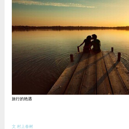
旅行的艳遇
文 村上春树