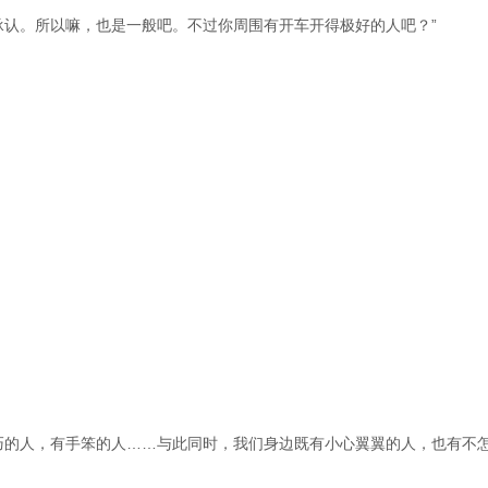
承认。所以嘛，也是一般吧。不过你周围有开车开得极好的人吧？”
巧的人，有手笨的人……与此同时，我们身边既有小心翼翼的人，也有不