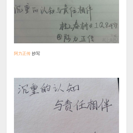
阿力正传
抄写