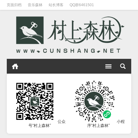
页面归档
音乐森林
站长博客
QQ群6461501
公众
小程
号“村上森林”
序“村上森林”