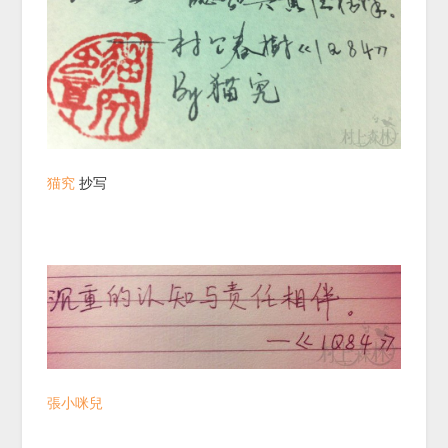
猫究
抄写
張小咪兒