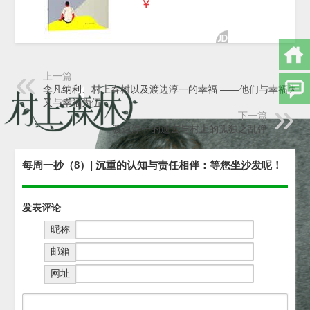
上一篇
李凡纳利、村上春树以及渡边淳一的幸福 ——他们与幸福为敌
又与幸福为伍
下一篇
渡边淳一的逝去与村上的孤独之乱弹
每周一抄（8）| 沉重的认知与责任相伴：等您坐沙发呢！
发表评论
昵称
邮箱
网址