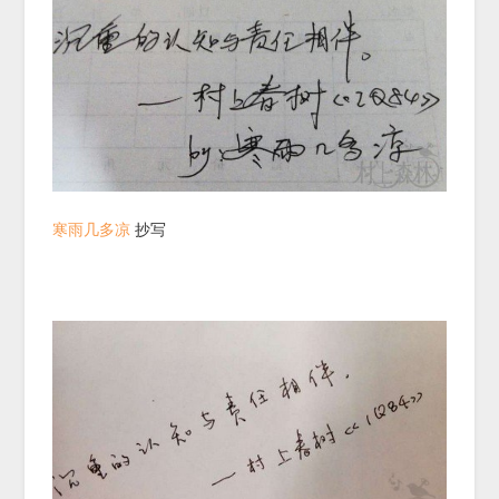
寒雨几多凉
抄写