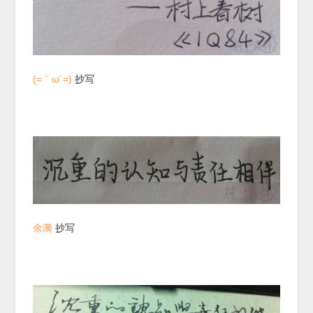
(=｀ω´=)
抄写
余漪
抄写