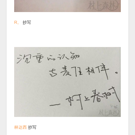
R。
抄写
林达西
抄写