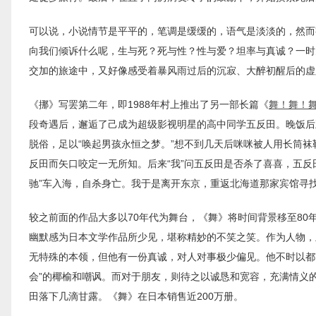
可以说，小说情节是平平的，笔调是缓缓的，语气是淡淡的，然而
向我们倾诉什么呢，生与死？死与性？性与爱？坦率与真诚？一时
交加的旅途中，又好像感受着暴风雨过后的沉寂、大醉初醒后的虚
《挪》写罢第二年，即1988年村上推出了另一部长篇《
舞！舞！
段奇遇后，邂逅了己成为超级影视明星的高中同学五反田。晚饭后
脱俗，足以“唤起男孩永恒之梦。”想不到几天后咪咪被人用长筒袜勒
反田而矢口咬定一无所知。后来“我”问五反田是否杀了喜喜，五反
驰”车入海，自杀身亡。我于是离开东京，重返北海道那家宾馆寻
较之前面的作品大多以70年代为舞台，《舞》将时间背景移至8
幽默感为日本文学作品所少见，堪称精妙的不笑之笑。作为人物，
无特殊的本领，但他有一份真诚，对人对事极少偏见。他不时以都
会”的椰榆和嘲讽。而对于朋友，则待之以诚恳和宽容，充满情义
田落下几滴甘露。《舞》在日本销售近200万册。