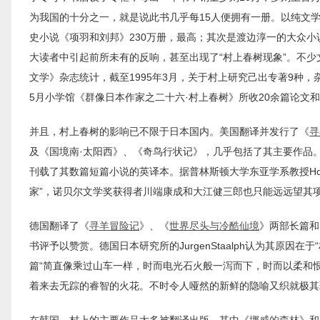
为我国的十分之一，就是说此书几乎每15人便拥有一册。以纯文
史小说《项羽和刘邦》230万册，最高；其次是渡边淳一的大众小
大读者中引起前所未有的反响，甚至出现了“村上春树现象”。不
文学》杂志统计，截至1995年3月，关于村上研究己出专著9种，
5月小学馆《群像日本作家之二十六·村上春树》所收20余篇论文和
并且，村上春树的影响已不限于日本国内。美国翻译并发行了《
寻
及《国境南·太阳西》、《奇鸟行状记》，几乎包括了其主要作品。无
刊载了其数篇短篇小说的英译本。据普林斯顿大学东亚学系教授Hos
家”，诺贝尔文学奖获得者川端康成和大江健三郎也只能远远望其
德国翻译了《
寻羊冒险记
》、《
世界尽头与冷酷仙境
》两部长篇和
书评予以赞赏。德国日本研究所的JurgenStaalph认为其原
篇“简直像乘过山车一样，时而电光石火般一泻而下，时而以柔和
着来去无踪的睿智的火花。不时令人哑然的新鲜的隐喻又织就极其
在韩国，村上的主要作品大多被翻译出版，其中《
挪威的森林
》和