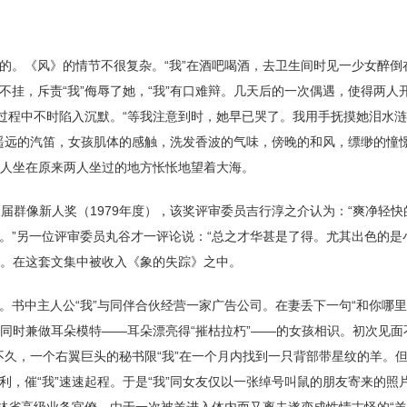
的。《风》的情节不很复杂。“我”在酒吧喝酒，去卫生间时见一少女醉倒
挂，斥责“我”侮辱了她，“我”有口难辩。几天后的一次偶遇，使得两人
谈过程中不时陷入沉默。“等我注意到时，她早已哭了。我用手抚摸她泪水
，遥远的汽笛，女孩肌体的感触，洗发香波的气味，傍晚的和风，缥缈的憧
个人坐在原来两人坐过的地方怅怅地望着大海。
届群像新人奖（1979年度），该奖评审委员吉行淳之介认为：“爽净轻快
。”另一位评审委员丸谷才一评论说：“总之才华甚是了得。尤其出色的是
册。在这套文集中被收入《象的失踪》之中。
。书中主人公“我”与同伴合伙经营一家广告公司。在妻丢下一句“和你哪
郎同时兼做耳朵模特——耳朵漂亮得“摧枯拉朽”——的女孩相识。初次见面
时不久，一个右翼巨头的秘书限“我”在一个月内找到一只背部带星纹的羊。
，催“我”速速起程。于是“我”同女友仅以一张绰号叫鼠的朋友寄来的照
林省高级业务官僚，由于一次被羊进入体内而又离去遂变成性情古怪的“羊