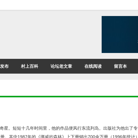
发布
村上百科
论坛老文章
在线阅读
留言本
奇星。短短十几年时间里，他的作品便风行东流列岛。出版社为他出了专
。其中1987年的《
挪威的森林
》上下册销出700余万册（1996年统