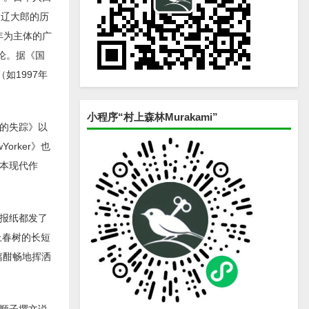
马辽大郎的历
年为主体的广
论。据《国
如1997年
。
小程序“村上森林Murakami”
的失踪》以
rker》也
日本现代作
报纸都发了
上春树的长短
漓酣畅地挥洒
顺子撰文说