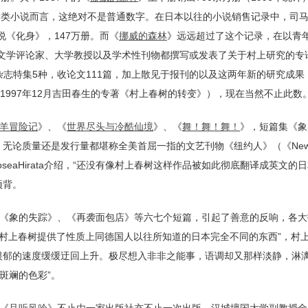
学类小说而言，这绝对不是普通数字。在日本以往的小说销售记录中，司
说《化身》，147万册。而《
挪威的森林
》远远超过了这个记录，在以青
少文学评论家、大学教授以及学术性刊物都撰写或发表了关于村上研究的专
杂志特集5种，收论文111篇，加上散见于报刊的以及这两年新的研究成果（
1997年12月吉田春生的专著《村上春树的转变》），现在当然不止此数
羊冒险记
》、《
世界尽头与冷酷仙境
》、《
舞！舞！舞！
》，短篇集《象
论质量还是发行量都堪称全美首屈一指的文艺刊物《纽约人》（《NewYo
eaHirata介绍，“还没有像村上春树这样作品被如此彻底翻译成英文的
项背。
《象的失踪》、《再袭面包店》等六七个短篇，引起了善意的反响，各大
因在于“村上春树提供了性质上同德国人以往所知道的日本完全不同的东西”，村
恨郁的速度缓缓迂回上升。极尽想入非非之能事，语调却又那样淡静，淋
斑斓的色彩”。
《
且听风吟
》不止由一家出版社亦不止一次出版。汉城壇国大学副教授金