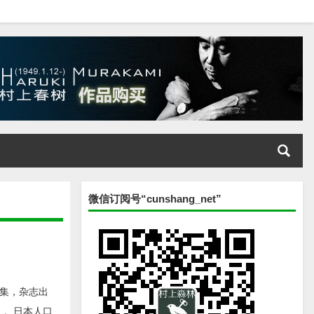
微信订阅号“cunshang_net”
集，杂志出
计）。日本人口