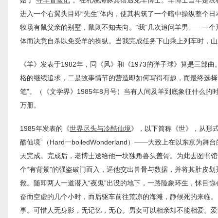
进入一个右翼头目即“先生”体内，使其构筑了一个暗中操纵整个日
牧场有鼠父亲的别墅，鼠则不知去向。“我”几次追问羊男——一个
体而决意自杀以免受羊的操纵。当我完成任务下山乘上列车时，山
《羊》发表于1982年，同《风》和《1973的弹子球》算是三部
格的继续追求，二是故事情节的营造即如何写得有趣，而最终选择
笔”。（《文学界》1985年8月号）当有人间及羊到底象征什么
万册。
1985年发表的《
世界尽头与冷酷仙境
》，以下简称《世》，从形
酷仙境”（Hard一boiledWonderland）——大致上在
天完成。完成后，老博士送给他一块独角兽头盖骨。为此去图书馆
个“有背景”的强盗破门而入，逼他交出兽骨与数据，并将其肚皮
救。随即两人一道潜入“夜鬼”出没的地下，一路险象环生，怵目惊
奋而空虚的几个小时，而后驱车前往荒凉的海滩，静候死的来临。
事。可惜人无身影，无记忆，无心。男女可以相亲却不能相爱。爱须