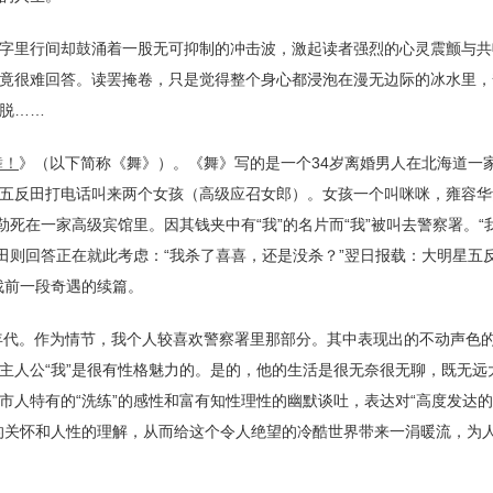
字里行间却鼓涌着一股无可抑制的冲击波，激起读者强烈的心灵震颤与共
竟很难回答。读罢掩卷，只是觉得整个身心都浸泡在漫无边际的冰水里，
脱……
舞！
》（以下简称《舞》）。《舞》写的是一个34岁离婚男人在北海道一
五反田打电话叫来两个女孩（高级应召女郎）。女孩一个叫咪咪，雍容华
死在一家高级宾馆里。因其钱夹中有“我”的名片而“我”被叫去警察署。“
田则回答正在就此考虑：“我杀了喜喜，还是没杀？”翌日报载：大明星五反
找前一段奇遇的续篇。
0年代。作为情节，我个人较喜欢警察署里那部分。其中表现出的不动声色
主人公“我”是很有性格魅力的。是的，他的生活是很无奈很无聊，既无远
市人特有的“洗练”的感性和富有知性理性的幽默谈吐，表达对“高度发达
的关怀和人性的理解，从而给这个令人绝望的冷酷世界带来一涓暖流，为