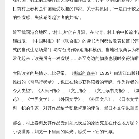
目前村上春树是韩国最受欢迎的作家。关于其原因，“一是由于较之
的空虚感、失落感引起读者的共鸣”。
近至我国港台地区，“村上热”仍在升温。在台湾，村上的中长篇
继出版。《中国时报》和《联合报》的读书周刊都曾发表长篇书评
式的当代生活场景”］均有台湾作家追随和模仿。当地出版商认为村
常化起来，读完后有一种虚脱……甚至身边的物质也顿时变得清晰”。
大陆读者的热情亦非比寻常。《
挪威的森林
》1989年由漓江出
推出的《
奇鸟行状录
》，也正在稳步获得读者的青睐。作为译者的
令人失望”。《人民日报》、《文汇报》、《文汇读书周报》、《
论》、《世界文学》、《外国文学》、《外国文艺》、《日本文学
树一帜的作家，对其作品给予积极肯定的评价。就日本文学以至当
那么，村上春树及其作品受到如此欢迎的原因究竟在什么地方呢？
小说世界，剜览一下里面的风光，感受一下它的气氛。