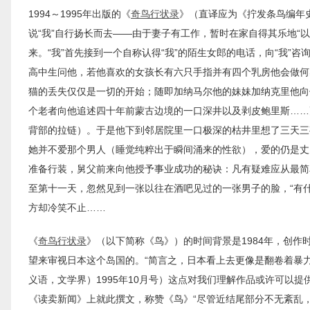
1994～1995年出版的《
奇鸟行状录
》（直译应为《拧发条鸟编年史
说“我”自行扬长而去——由于妻子有工作，暂时在家自得其乐地“
来。“我”首先接到一个自称认得“我”的陌生女郎的电话，向“我”
高中生问他，若他喜欢的女孩长有六只手指并有四个乳房他会做何
猫的丢失仅仅是一切的开始；随即加纳马尔他的妹妹加纳克里他向
个老者向他追述四十年前蒙古边境的一口深井以及剥皮鲍里斯……
背部的拉链）。于是他下到邻居院里一口极深的枯井里想了三天三
她并不爱那个男人（睡觉纯粹出于瞬间涌来的性欲），爱的仍是丈
准备行装，舅父前来向他授予事业成功的秘诀：凡有疑难应从最简
至第十一天，忽然见到一张以往在酒吧见过的一张男子的脸，“有
方却冷笑不止……
《
奇鸟行状录
》（以下简称《鸟》）的时间背景是1984年，创作时
望来审视日本这个岛国的。“简言之，日本看上去更像是翻卷着暴力
义语，文学界）1995年10月号）这点对我们理解作品或许可以提
《读卖新闻》上就此撰文，称赞《鸟》“尽管近结尾部分不无紊乱