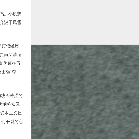
鸣。小说想
奔波于风雪
家宾馆经历一
贵而又清逸
我”为庇护五
田驱“奔
的凄冷苦涩的
大的抱负又
的资本主义社
人们干裂的心