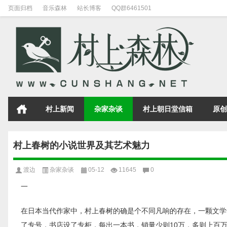
页面归档
音乐森林
站长博客
QQ群6461501
村上新闻
杂家杂谈
村上朝日堂信箱
原创
村上春树的小说世界及其艺术魅力
渡边
杂家杂谈
05-12
11645
0
一
在日本当代作家中，村上春树的确是个不同凡响的存在，一颗文学
了专号，书店设了专柜，每出一本书，销量少则10万，多则上百万册