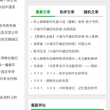
作品中荡漾
最新文章
热评文章
随机文章
村上春树新作长篇小说《夏帆》发售 电子书同步上架
筑书房等相
小城与不确定性的墙 在线阅读
以及百货公司
【限量礼盒版】小城与不确定性的墙 村上春树新书
空的无聊感正
读客版《小城与不确定性的墙》封面公布
新书定名《小城与不确定性的墙》
及译林出版社
村上春树作品赖明珠译本推出｜长文解析赖译与林译，百分百还原村上成为可能吗？
“每一遍都不
马保靖：《与世界末日与冷酷异境》——我的村上春树阅途起始
外国文学评
０７０、０７１：给毕业初中生的寄语
日本当代独
０６９：拥抱失去的东西
０６７、０６８：小时候读过，记忆犹存的书
走进村上的
最新评论