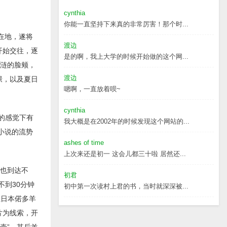
cynthia
你能一直坚持下来真的非常厉害！那个时...
在地，遂将
渡边
开始交往，逐
是的啊，我上大学的时候开始做的这个网...
涟涟的脸颊，
渡边
憬，以及夏日
嗯啊，一直放着呗~
cynthia
的感觉下有
我大概是在2002年的时候发现这个网站的...
小说的流势
ashes of time
上次来还是初一 这会儿都三十啦 居然还...
里也到达不
初君
不到30分钟
初中第一次读村上君的书，当时就深深被...
但日本偌多羊
片为线索，开
壳”。其后羊