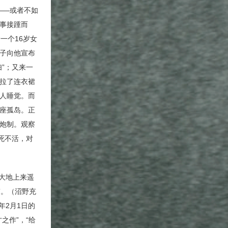
——或者不如
怪事接踵而
一个16岁女
子向他宣布
”；又来一
拉了连衣裙
人睡觉。而
座孤岛。正
炮制。观察
死不活，对
坚大地上来遥
”。（沼野充
年2月1日的
之作”，“给