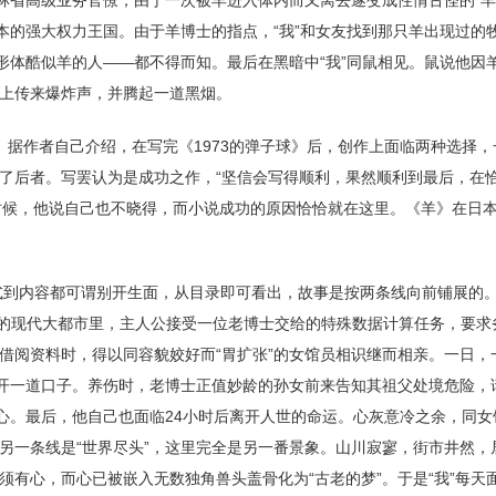
本的强大权力王国。由于羊博士的指点，“我”和女友找到那只羊出现过的
形体酷似羊的人——都不得而知。最后在黑暗中“我”同鼠相见。鼠说他因
上传来爆炸声，并腾起一道黑烟。
曲。据作者自己介绍，在写完《1973的弹子球》后，创作上面临两种选择
了后者。写罢认为是成功之作，“坚信会写得顺利，果然顺利到最后，在
的时候，他说自己也不晓得，而小说成功的原因恰恰就在这里。《羊》在日本
式到内容都可谓别开生面，从目录即可看出，故事是按两条线向前铺展的。
以东京为舞台的现代大都市里，主人公接受一位老博士交给的特殊数据计算任务，要
借阅资料时，得以同容貌姣好而“胃扩张”的女馆员相识继而相亲。一日，
划开一道口子。养伤时，老博士正值妙龄的孙女前来告知其祖父处境危险，
心。最后，他自己也面临24小时后离开人世的命运。心灰意冷之余，同女
另一条线是“世界尽头”，这里完全是另一番景象。山川寂寥，街市井然，
有心，而心已被嵌入无数独角兽头盖骨化为“古老的梦”。于是“我”每天