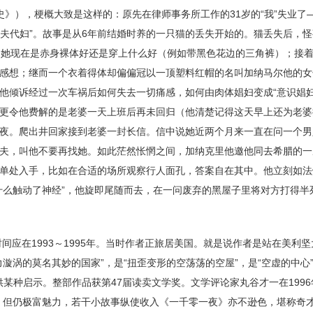
》），梗概大致是这样的：原先在律师事务所工作的31岁的“我”失业了
以夫代妇”。故事是从6年前结婚时养的一只猫的丢失开始的。猫丢失后，
咨询她现在是赤身裸体好还是穿上什么好（例如带黑色花边的三角裤）；接着
感想；继而一个衣着得体却偏偏冠以一顶塑料红帽的名叫加纳马尔他的女
他倾诉经过一次车祸后如何失去一切痛感，如何由肉体娼妇变成“意识娼妇
更令他费解的是老婆一天上班后再未回归（他清楚记得这天早上还为老婆
夜。爬出井回家接到老婆一封长信。信中说她近两个月来一直在问一个男
夫，叫他不要再找她。如此茫然怅惘之间，加纳克里他邀他同去希腊的一
单处入手，比如在合适的场所观察行人面孔，答案自在其中。他立刻如法
什么触动了神经”，他旋即尾随而去，在一问废弃的黑屋子里将对方打得半
间应在1993～1995年。当时作者正旅居美国。就是说作者是站在美利
漩涡的莫名其妙的国家”，是“扭歪变形的空荡荡的空屋”，是“空虚的中心
供某种启示。整部作品获第47届读卖文学奖。文学评论家丸谷才一在1996
，但仍极富魅力，若干小故事纵使收入《一千零一夜》亦不逊色，堪称奇才