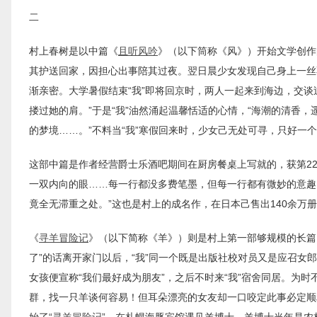
二
村上春树是以中篇《
且听风吟
》（以下筒称《风》）开始文学创作
其护送回家，因担心出事陪其过夜。翌日晨少女发现自己身上一丝不
渐亲密。大学暑假结束“我”即将回京时，两人一起来到海边，交
搂过她的肩。”于是“我”油然涌起温馨恬适的心情，“海潮的清香
的梦境……。”不料当“我”寒假回来时，少女己无处可寻，只好一
这部中篇是作者经营爵士乐酒吧期间在厨房餐桌上写就的，获第22
一双内向的眼……每一行都没多费笔墨，但每一行都有微妙的意趣
竟全无滞重之处。”这也是村上的成名作，在日本己售出140余万
《
寻羊冒险记
》（以下简称《羊》）则是村上第一部够规模的长篇
了”的话离开家门以后，“我”同一个既是出版社校对员又是应召女
女孩便宣称“我们最好成为朋友”，之后不时来“我”宿舍同居。为
群，找一只羊谈何容易！但耳朵漂亮的女友却一口咬定此事必定顺利
始了“
寻羊冒险记
”。在札幌海豚宾馆遇见羊博士。羊博士当年是农