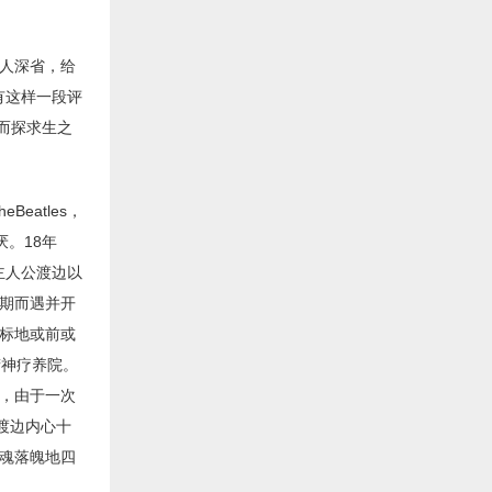
人深省，给
有这样一段评
而探求生之
Beatles，
。18年
主人公渡边以
期而遇并开
标地或前或
精神疗养院。
，由于一次
渡边内心十
魂落魄地四