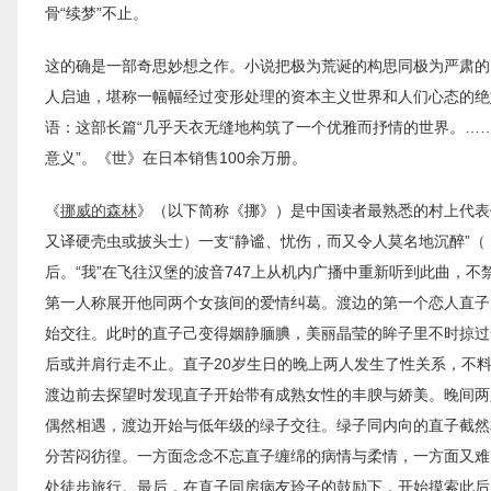
骨“续梦”不止。
这的确是一部奇思妙想之作。小说把极为荒诞的构思同极为严肃的
人启迪，堪称一幅幅经过变形处理的资本主义世界和人们心态的绝妙
语：这部长篇“几乎天衣无缝地构筑了一个优雅而抒情的世界。……
意义”。《世》在日本销售100余万册。
《
挪威的森林
》（以下简称《挪》）是中国读者最熟悉的村上代表
又译硬壳虫或披头士）一支“静谧、忧伤，而又令人莫名地沉醉”（
后。“我”在飞往汉堡的波音747上从机内广播中重新听到此曲，
第一人称展开他同两个女孩间的爱情纠葛。渡边的第一个恋人直子
始交往。此时的直子己变得姻静腼腆，美丽晶莹的眸子里不时掠过
后或并肩行走不止。直子20岁生日的晚上两人发生了性关系，不
渡边前去探望时发现直子开始带有成熟女性的丰腴与娇美。晚间两
偶然相遇，渡边开始与低年级的绿子交往。绿子同内向的直子截然
分苦闷彷徨。一方面念念不忘直子缠绵的病情与柔情，一方面又难
处徒步旅行。最后，在直子同房病友玲子的鼓励下，开始摸索此后