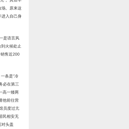
牧场。原来这
羊进入自己身
，一是语言风
恰到火候处止
销售近200
一条是“冷
求务必在第三
一高一矮两
请他前往营
馆员度过亢
居民相安无
面对头盖