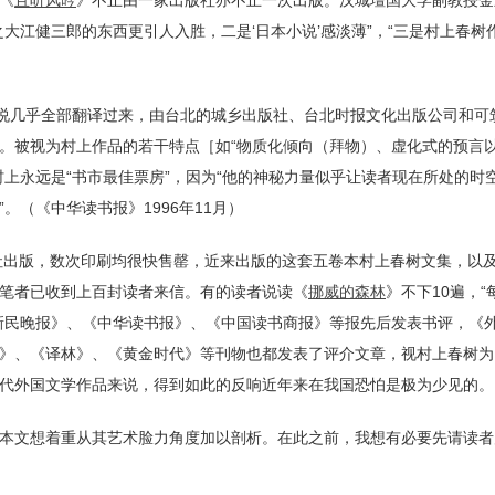
大江健三郎的东西更引人入胜，二是‘日本小说’感淡薄”，“三是村上春树
小说几乎全部翻译过来，由台北的城乡出版社、台北时报文化出版公司和可
。被视为村上作品的若干特点［如“物质化倾向（拜物）、虚化式的预言
上永远是“书市最佳票房”，因为“他的神秘力量似乎让读者现在所处的时
（《中华读书报》1996年11月）
版社出版，数次印刷均很快售罄，近来出版的这套五卷本村上春树文集，以
笔者已收到上百封读者来信。有的读者说读《
挪威的森林
》不下10遍，
新民晚报》、《中华读书报》、《中国读书商报》等报先后发表书评，《
》、《译林》、《黄金时代》等刊物也都发表了评介文章，视村上春树为
代外国文学作品来说，得到如此的反响近年来在我国恐怕是极为少见的。
本文想着重从其艺术脸力角度加以剖析。在此之前，我想有必要先请读者