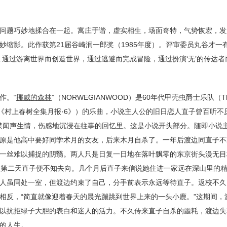
问题巧妙地揉合在一起。寓庄于谐，虚实相生，场面奇特，气势恢宏，发
缩影。此作获第21届谷崎润一郎奖（1985年度）。评审委员丸谷才一
通过游离世界而创造世界，通过逃避而完成冒险，通过扮演‘无’的传达者
作。“
挪威的森林
”（NORWEGIANWOOD）是60年代甲壳虫爵士乐队（The
《村上春树全集月报·6》）的乐曲，小说主人公的旧日恋人直子曾百听不厌
不禁闻声生情，伤感地沉浸在往事的回忆里。这是小说开头部分。随即小说
原是他高中要好同学术月的女友，后来木月自杀了。一年后渡边同直子不
一丝难以捕捉的阴翳。两人只是日复一日地在落叶飘零的东京街头漫无目
料第二天直子便不知去向。几个月后直子来信说她住进一家远在深山里的
人虽同处一室，但渡边约束了自己，分手前表示永远等待直子。返校不久
相反，“简直就像迎着春天的晨光蹦跳到世界上来的一头小鹿。”这期间，
以抗拒绿子大胆的表白和迷人的活力。不久传来直子自杀的噩耗，渡边失
的人生。