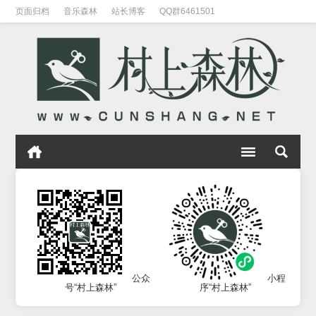
页面归档
音乐森林
站长博客
QQ群6461501
公众
小程
号“村上森林”
序“村上森林”