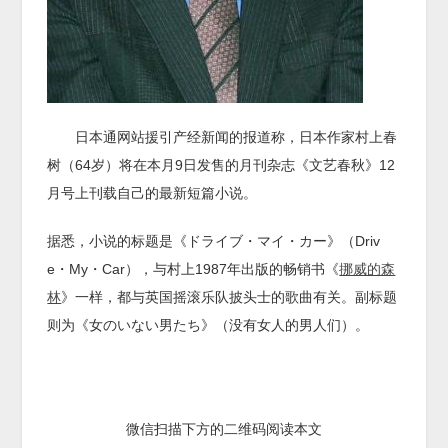
日本通网站援引产经新闻的报道称，日本作家村上春
树（64岁）将在本月9日发售的月刊杂志《文艺春秋》12
月号上刊载自己的最新短篇小说。
据悉，小说的标题是《ドライブ・マイ・カー》（Driv
e・My・Car），与村上1987年出版的畅销书《
挪威的森
林
》一样，都与英国摇滚乐队披头士的歌曲有关。副标题
则为《女のいない男たち》（没有女人的男人们）。
微信扫描下方的二维码阅读本文