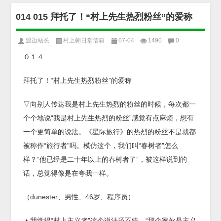
014 015 拜托了！“村上先生热烈粉丝”的爱称
渡边站长
村上朝日堂信箱
07-04
1490
0
０１４
拜托了！“村上先生热烈粉丝”的爱称
▽向别人传达我是村上先生热烈的粉丝的时候，每次都一
个个地说“我是村上先生热烈的粉丝”感觉有点麻烦，想有
一个更简单的说法。《
星际旅行
》的热烈的粉丝不是就都
被称作“旅行者”吗。模仿这个，我们叫“春树者”怎么
样？“他已经是二十年以上的春树者了”，被这样说到的
话，总觉得像是在夸我一样。
（dunester、男性、46岁、程序员）
▲我觉得“村上主义者”这个说法还不错。“那个家伙是主义