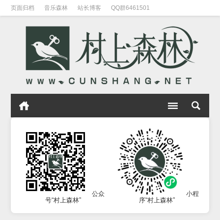
页面归档
音乐森林
站长博客
QQ群6461501
公众
小程
号“村上森林”
序“村上森林”