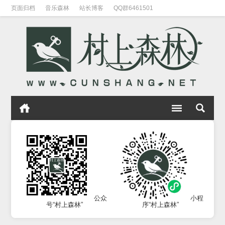
页面归档
音乐森林
站长博客
QQ群6461501
公众
小程
号“村上森林”
序“村上森林”