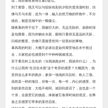
说，我在吸收着维生素D是么。
到了黄昏，我又可以与缤纷色彩的夕阳共度浪漫时刻，仿
佛与天与水面，连为一体，融入自然万物的怀抱中，不分
彼此，都是浩瀚中的一颗微尘。
随夜幕的帘子拉下，我被巨大的、无边无际的、寂静的深
蓝包围着，因为仰躺在水面，眼睛只看得见遥远的天际，
闪烁的繁星。仿佛只需接受世间一切美好的事物。
暴风雨的时刻，大概不必谈论是如何艰苦地在水中熬过
去，大家想必也感受到个中种种困难境况。
至于看完村上先生的《当我谈跑步时，我谈些什么》，为
什么让我有“生活在水面”这个奇异的感受？大概因为，他
坚持这么多年的跑步，参加一场场的马拉松、铁人三项。
虽然是一样的项目，但每一次、每一年，内心的感受、得
到的某些启发，大抵不相同。就回到原话了，这也是一个
个浪，去接受它的挑战，体验被它卷席时候的境况，在释
放之后感受它带来的某些启发。