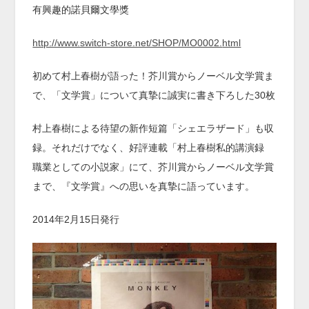
有興趣的諾貝爾文學獎
http://www.switch-st
ore.net/SHOP/MO0002.
html
初めて村上春樹が語った！芥川賞からノーベル文学賞ま
で、「文学賞」について真摯に誠実に書き下ろした30枚
村上春樹による待望の新作短篇「シェエラザード」も収
録。それだけでなく、好評連載「村上春樹私的講演録
職業としての小説家」にて、芥川賞からノーベル文学賞
まで、『文学賞』への思いを真摯に語っています。
2014年2月15日発行