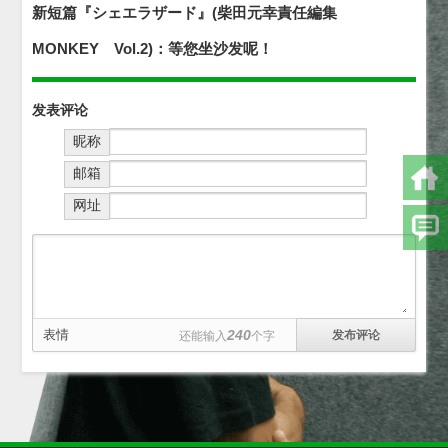
新短篇『シェエラザード』(柴田元幸責任編集
MONKEY Vol.2)：等您坐沙发呢！
发表评论
昵称
邮箱
网址
表情
240
还能输入
个字