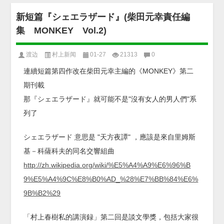
新短篇『シェエラザード』(柴田元幸責任編
集 MONKEY Vol.2)
渡边
村上新闻
01-27
21313
0
連續短篇第四作改在柴田元幸主編的《MONKEY》第二
期刊載
那『シェエラザード』就可能不是"沒有女人的男人們"系
列了
シェエラザード 意思是 "天方夜譚" ，應該是來自里姆斯
基－科薩科夫的同名交響組曲
http://zh.wikipedia.
org/wiki/%E5%A4%A9%E
6%96%B
9%E5%A4%9C%E8%
B0%AD_%28%E7%BB%84%E
6%
9B%B2%29
「村上春樹私的講演録」第二回是談文學獎，包括大家很