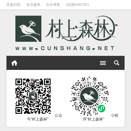
页面归档
音乐森林
站长博客
QQ群6461501
公众
小程
号“村上森林”
序“村上森林”