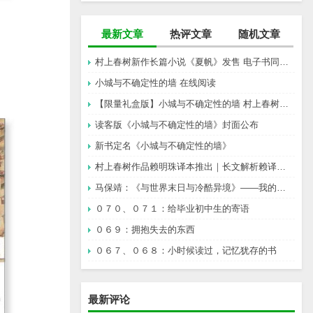
最新文章
热评文章
随机文章
村上春树新作长篇小说《夏帆》发售 电子书同步上架
小城与不确定性的墙 在线阅读
【限量礼盒版】小城与不确定性的墙 村上春树新书
读客版《小城与不确定性的墙》封面公布
新书定名《小城与不确定性的墙》
村上春树作品赖明珠译本推出｜长文解析赖译与林译，百分百还原村上成为可能吗？
马保靖：《与世界末日与冷酷异境》——我的村上春树阅途起始
０７０、０７１：给毕业初中生的寄语
０６９：拥抱失去的东西
０６７、０６８：小时候读过，记忆犹存的书
最新评论