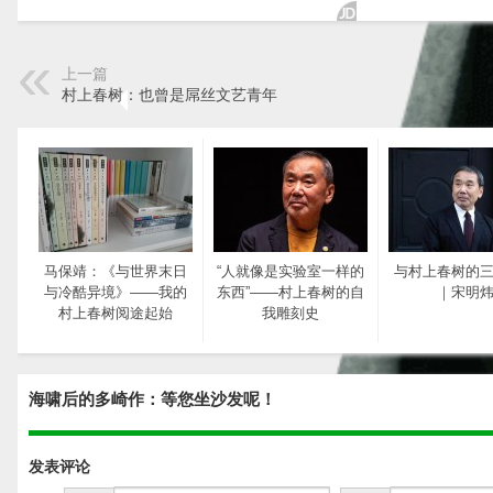
上一篇
村上春树：也曾是屌丝文艺青年
马保靖：《与世界末日
“人就像是实验室一样的
与村上春树的
与冷酷异境》——我的
东西”——村上春树的自
｜宋明
村上春树阅途起始
我雕刻史
海啸后的多崎作：等您坐沙发呢！
发表评论
好难的村上春树
村上春树究竟是怎样的