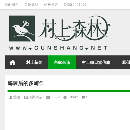
页面归档
音乐森林
站长博客
QQ群6461501
村上新闻
杂家杂谈
村上朝日堂信箱
原创
海啸后的多崎作
渡边
杂家杂谈
08-12
19502
0