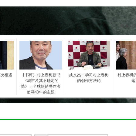
何去何
三次相遇
【书评】村上春树新书
姚文杰：学习村上春树
村上春树
炜
《城市及其不确定的
的创作方法论
这
墙》，全球畅销书作者
追寻40年的主题