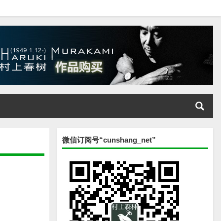
微信订阅号“cunshang_net”